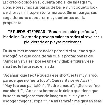
El corto lo colgó en su cuenta oficial de Instagram,
donde presumió sus pasos de baile y un coqueto look
de short y mini top en tono morado. Sin embargo, sus
seguidores no quedaron muy contentos con la
propuesta.
TE PUEDE INTERESAR: “Eres la creación perfecta”,
Madeline Guardado provoca calor en redes al revelar su
piel dorada en playas mexicanas
En un primer momento no les pareció el atuendo que
escogió, ya que consideran que la protagonista de
“Amigas y rivales” posee una envidiable figura y ese
short no le favoreció en nada.
“Adamari que feo te queda ese short, está muy largo,
parece que no fuera tuyo”, Que rarita se ve Ada?”,
“Muy feo ese pantalón”, “Padre amado”, “¡Se le ve feo
ese short!”, “Ada esta hermosa lo único que tiene que
buscar un mejor asesor de imagen que le ayude a
escoger mejor su ropa ?”, “A mí también me gustan esas