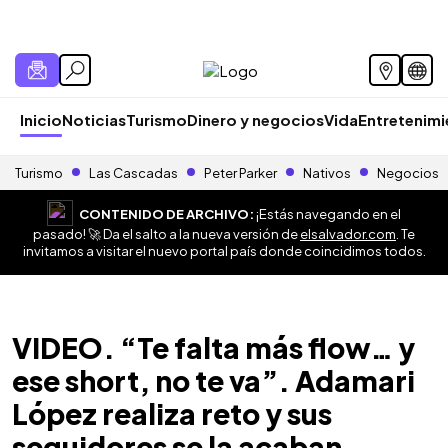
Inicio
Noticias
Turismo
Dinero y negocios
Vida
Entretenim
Turismo
Las Cascadas
Peter Parker
Nativos
Negocios
CONTENIDO DE ARCHIVO:
¡Estás navegando en el
pasado! 🚀 Da el salto a la nueva versión de
elsalvador.com
. Te
invitamos a visitar el nuevo portal país donde coincidimos todos.
VIDEO. “Te falta más flow… y
ese short, no te va”. Adamari
López realiza reto y sus
seguidores se la acaban