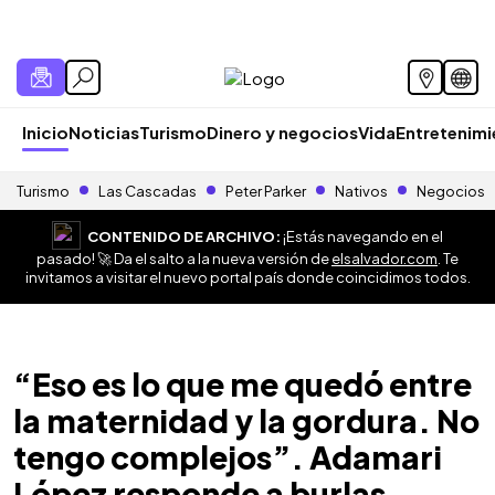
Inicio
Noticias
Turismo
Dinero y negocios
Vida
Entretenim
Turismo
Las Cascadas
Peter Parker
Nativos
Negocios
CONTENIDO DE ARCHIVO:
¡Estás navegando en el
pasado! 🚀 Da el salto a la nueva versión de
elsalvador.com
. Te
invitamos a visitar el nuevo portal país donde coincidimos todos.
“Eso es lo que me quedó entre
la maternidad y la gordura. No
tengo complejos”. Adamari
López responde a burlas