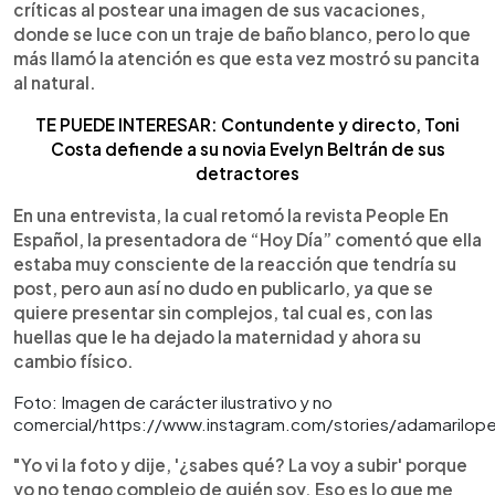
críticas al postear una imagen de sus vacaciones,
donde se luce con un traje de baño blanco, pero lo que
más llamó la atención es que esta vez mostró su pancita
al natural.
TE PUEDE INTERESAR: Contundente y directo, Toni
Costa defiende a su novia Evelyn Beltrán de sus
detractores
En una entrevista, la cual retomó la revista People En
Español, la presentadora de “Hoy Día” comentó que ella
estaba muy consciente de la reacción que tendría su
post, pero aun así no dudo en publicarlo, ya que se
quiere presentar sin complejos, tal cual es, con las
huellas que le ha dejado la maternidad y ahora su
cambio físico.
Foto: Imagen de carácter ilustrativo y no
comercial/https://www.instagram.com/stories/adamarilo
"Yo vi la foto y dije, '¿sabes qué? La voy a subir' porque
yo no tengo complejo de quién soy. Eso es lo que me