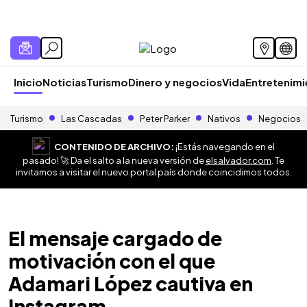
Inicio
Noticias
Turismo
Dinero y negocios
Vida
Entretenim
Turismo
Las Cascadas
Peter Parker
Nativos
Negocios
CONTENIDO DE ARCHIVO:
¡Estás navegando en el
pasado! 🚀 Da el salto a la nueva versión de
elsalvador.com
. Te
invitamos a visitar el nuevo portal país donde coincidimos todos.
El mensaje cargado de
motivación con el que
Adamari López cautiva en
Instagram