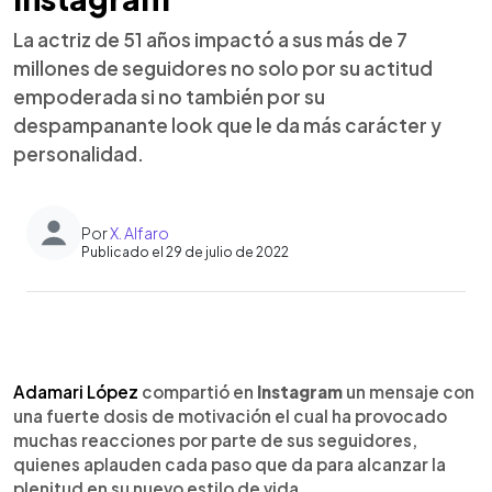
La actriz de 51 años impactó a sus más de 7
millones de seguidores no solo por su actitud
empoderada si no también por su
despampanante look que le da más carácter y
personalidad.
Por
X. Alfaro
Publicado el 29 de julio de 2022
0:00
►
Escuchar artículo
Adamari López
compartió en
Instagram
un mensaje con
una fuerte dosis de motivación el cual ha provocado
muchas reacciones por parte de sus seguidores,
quienes aplauden cada paso que da para alcanzar la
plenitud en su nuevo estilo de vida.