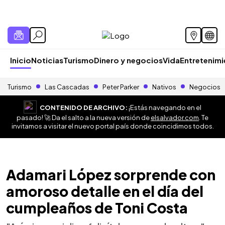
Inicio
Noticias
Turismo
Dinero y negocios
Vida
Entretenim
Turismo
Las Cascadas
Peter Parker
Nativos
Negocios
CONTENIDO DE ARCHIVO:
¡Estás navegando en el
pasado! 🚀 Da el salto a la nueva versión de
elsalvador.com
. Te
invitamos a visitar el nuevo portal país donde coincidimos todos.
Adamari López sorprende con
amoroso detalle en el día del
cumpleaños de Toni Costa