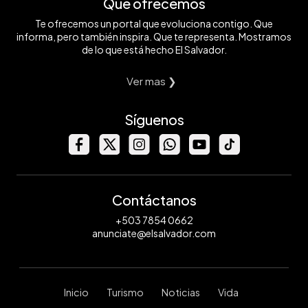
Qué ofrecemos
Te ofrecemos un portal que evoluciona contigo. Que
informa, pero también inspira. Que te representa. Mostramos
de lo que está hecho El Salvador.
Ver mas ❯
Síguenos
Contáctanos
+503 7854 0662
anunciate@elsalvador.com
Inicio
Turismo
Noticias
Vida