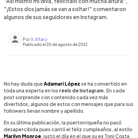
"Así mismo mi diva, felicítalo con mucha altura",
"¡Estos dos jamás se van a soltar!" comentaron
algunos de sus seguidores en Instagram.
Por
X. Alfaro
Publicado el 20 de agosto de 2022
0:00
►
Escuchar artículo
No hay duda que
Adamari López
se ha convertido en
toda una experta en los
reels de Instagram
. En cada
post sorprende con contenido cada vez más
divertidos, algunos de estos con mensajes que para sus
followers llevan nombre y apellido.
En su última publicación, la puertorriqueña no pasó
desapercibida pues cantó el feliz cumpleaños, al estilo
Marilyn Monroe
,
justo el día en el que su ex Toni Costa