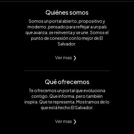
Quiénes somos
Somos un portal abierto, propositivo y
moderno, pensado para reflejar a un país
que avanza, se reinventa y se une. Somos el
punto de conexión con lo mejor de El
Salvador.
Ver mas ❯
Qué ofrecemos
Te ofrecemos un portal que evoluciona
contigo. Que informa, pero también
inspira. Que te representa. Mostramos de lo
que está hecho El Salvador.
Ver mas ❯