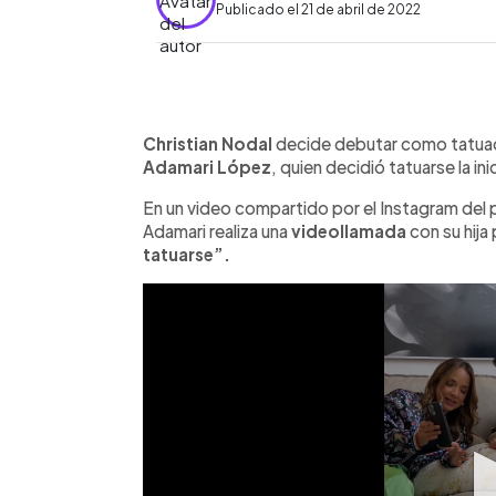
Publicado el 21 de abril de 2022
0:00
Facebook
Twitter
►
Escuchar artículo
Christian Nodal
decide debutar como tatuado
Adamari López
, quien decidió tatuarse la inic
En un video compartido por el Instagram del
Adamari realiza una
videollamada
con su hija
tatuarse”.