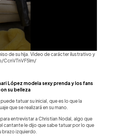
so de su hija. Video de carácter ilustrativo y
/p/CcnVTnVF5lm/
ari López modela sexy prenda y los fans
on su belleza
 puede tatuar su inicial, que es lo que la
uaje que se realizará en su mano.
para entrevistar a Christian Nodal, algo que
el cantante le dijo que sabe tatuar por lo que
u brazo izquierdo.