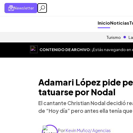
Newsletter
Inicio
Noticias
T
Turismo
La
CONTENIDO DE ARCHIVO:
¡Estás navegando en el
Adamari López pide per
tatuarse por Nodal
El cantante Christian Nodal decidió re
de “Hoy día” pero antes ella tenía que 
Por
Kevin Muñoz/ Agencias