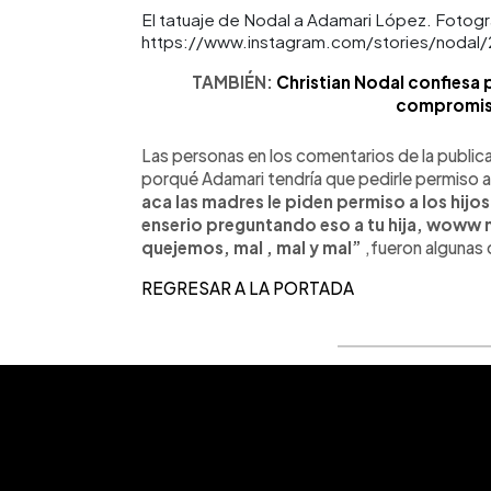
El tatuaje de Nodal a Adamari López. Fotogra
https://www.instagram.com/stories/noda
TAMBIÉN:
Christian Nodal confiesa po
compromiso
Las personas en los comentarios de la public
porqué Adamari tendría que pedirle permiso a 
aca las madres le piden permiso a los hijo
enserio preguntando eso a tu hija, woww no
quejemos, mal , mal y mal”
,fueron algunas 
REGRESAR A LA PORTADA