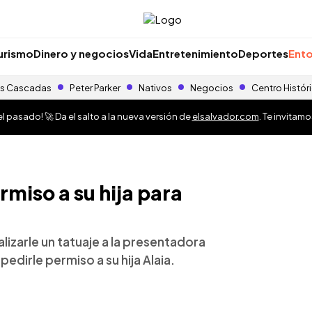
urismo
Dinero y negocios
Vida
Entretenimiento
Deportes
Ento
s Cascadas
Peter Parker
Nativos
Negocios
Centro Histór
 pasado! 🚀 Da el salto a la nueva versión de
elsalvador.com
. Te invitam
miso a su hija para
alizarle un tatuaje a la presentadora
pedirle permiso a su hija Alaia.