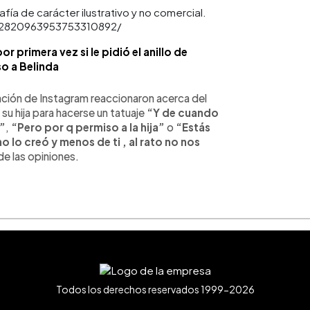
fía de carácter ilustrativo y no comercial.
l/2820963953753310892/
r primera vez si le pidió el anillo de
 a Belinda
ación de Instagram reaccionaron acerca del
su hija para hacerse un tatuaje
“Y de cuando
s”
,
“Pero por q permiso a la hija”
o
“Estás
 lo creó y menos de ti , al rato no nos
de las opiniones.
Todos los derechos reservados 1999-2026