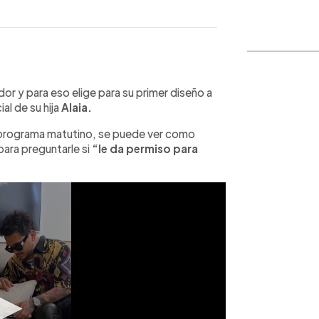
WhatsApp
Copiar link
r y para eso elige para su primer diseño a
ial de su hija
Alaia.
 programa matutino, se puede ver como
 para preguntarle si
“le da permiso para