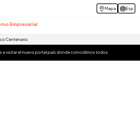
Mapa
Esp
rno Empresarial
ico Centenario
os a visitar el nuevo portal país donde coincidimos todos.