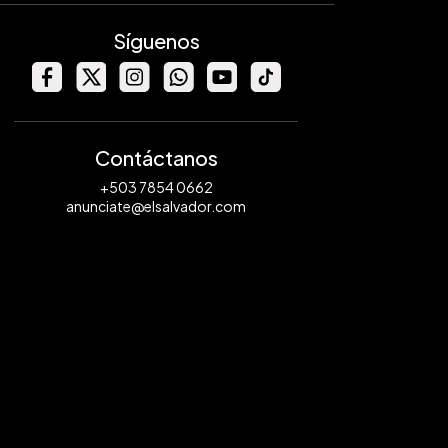
Síguenos
Contáctanos
+503 7854 0662
anunciate@elsalvador.com