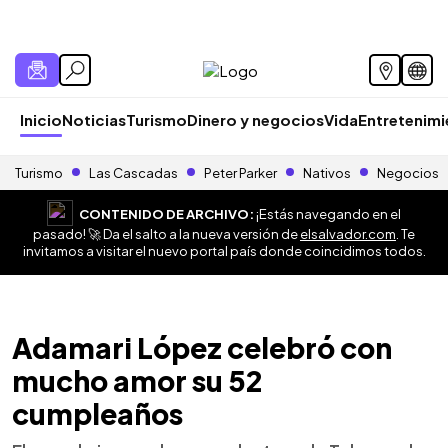
Inicio
Noticias
Turismo
Dinero y negocios
Vida
Entretenim
Turismo
Las Cascadas
Peter Parker
Nativos
Negocios
CONTENIDO DE ARCHIVO:
¡Estás navegando en el
pasado! 🚀 Da el salto a la nueva versión de
elsalvador.com
. Te
invitamos a visitar el nuevo portal país donde coincidimos todos.
Adamari López celebró con
mucho amor su 52
cumpleaños