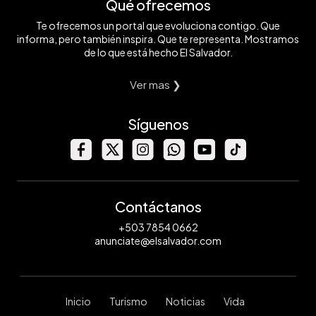
Qué ofrecemos
Te ofrecemos un portal que evoluciona contigo. Que
informa, pero también inspira. Que te representa. Mostramos
de lo que está hecho El Salvador.
Ver mas ❯
Síguenos
Contáctanos
+503 7854 0662
anunciate@elsalvador.com
Inicio
Turismo
Noticias
Vida