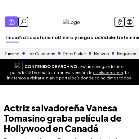
Inicio
Noticias
Turismo
Dinero y negocios
Vida
Entretenim
Turismo
Las Cascadas
Peter Parker
Nativos
Negocios
CONTENIDO DE ARCHIVO:
¡Estás navegando en el
pasado! 🚀 Da el salto a la nueva versión de
elsalvador.com
. Te
invitamos a visitar el nuevo portal país donde coincidimos todos.
Actriz salvadoreña Vanesa
Tomasino graba película de
Hollywood en Canadá