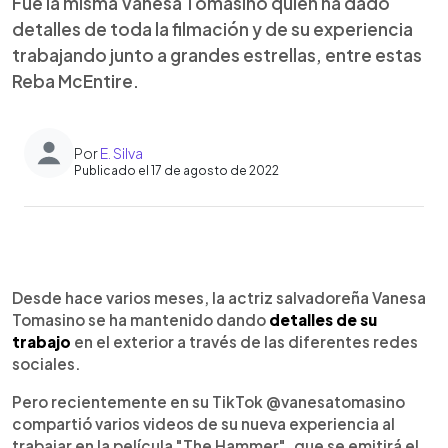
Fue la misma Vanesa Tomasino quien ha dado
detalles de toda la filmación y de su experiencia
trabajando junto a grandes estrellas, entre estas
Reba McEntire.
Por
E. Silva
Publicado el 17 de agosto de 2022
0:00
►
Escuchar artículo
Desde hace varios meses, la actriz salvadoreña Vanesa
Tomasino se ha mantenido dando
detalles de su
trabajo
en el exterior a través de las diferentes redes
sociales.
Pero recientemente en su TikTok @vanesatomasino
compartió varios videos de su nueva experiencia al
trabajar en la película "The Hammer", que se emitirá el