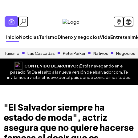
Inicio
Noticias
Turismo
Dinero y negocios
Vida
Entretenim
Turismo
Las Cascadas
Peter Parker
Nativos
Negocios
CONTENIDO DE ARCHIVO:
¡Estás navegando en el
pasado! 🚀 Da el salto a la nueva versión de
elsalvador.com
. Te
invitamos a visitar el nuevo portal país donde coincidimos todos.
"El Salvador siempre ha
estado de moda", actriz
asegura que no quiere hacerse
famosa al decir que es