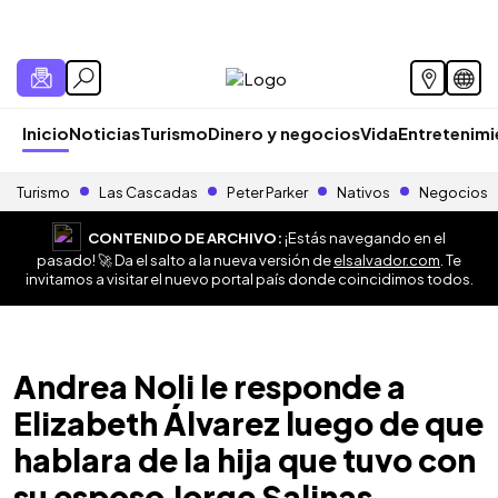
Inicio
Noticias
Turismo
Dinero y negocios
Vida
Entretenim
Turismo
Las Cascadas
Peter Parker
Nativos
Negocios
CONTENIDO DE ARCHIVO:
¡Estás navegando en el
pasado! 🚀 Da el salto a la nueva versión de
elsalvador.com
. Te
invitamos a visitar el nuevo portal país donde coincidimos todos.
Andrea Noli le responde a
Elizabeth Álvarez luego de que
hablara de la hija que tuvo con
su esposo Jorge Salinas