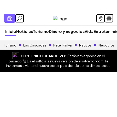
Inicio
Noticias
Turismo
Dinero y negocios
Vida
Entretenim
Turismo
Las Cascadas
Peter Parker
Nativos
Negocios
CONTENIDO DE ARCHIVO:
¡Estás navegando en el
pasado! 🚀 Da el salto a la nueva versión de
elsalvador.com
. Te
invitamos a visitar el nuevo portal país donde coincidimos todos.