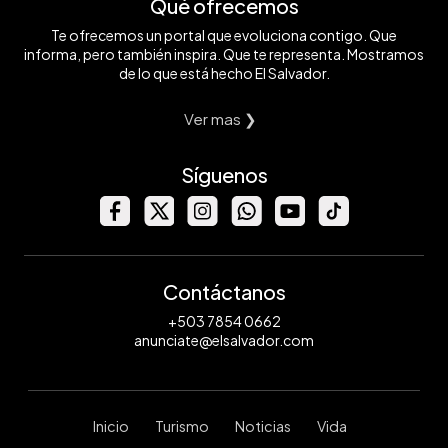
Qué ofrecemos
Te ofrecemos un portal que evoluciona contigo. Que
informa, pero también inspira. Que te representa. Mostramos
de lo que está hecho El Salvador.
Ver mas ❯
Síguenos
Contáctanos
+503 7854 0662
anunciate@elsalvador.com
Inicio
Turismo
Noticias
Vida