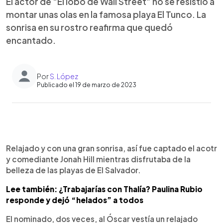
El actor de “El lobo de Wall Street” no se resistió a
montar unas olas en la famosa playa El Tunco. La
sonrisa en su rostro reafirma que quedó
encantado.
Por
S. López
Publicado el 19 de marzo de 2023
0:00
►
Escuchar artículo
Relajado y con una gran sonrisa, así fue captado el acotr
y comediante Jonah Hill mientras disfrutaba de la
belleza de las playas de El Salvador.
Lee también: ¿Trabajarías con Thalía? Paulina Rubio
responde y dejó “helados” a todos
El nominado, dos veces, al Óscar vestía un relajado