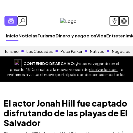
Inicio
Noticias
Turismo
Dinero y negocios
Vida
Entretenim
Turismo
Las Cascadas
Peter Parker
Nativos
Negocios
CONTENIDO DE ARCHIVO:
¡Estás navegando en el
pasado! 🚀 Da el salto a la nueva versión de
elsalvador.com
. Te
invitamos a visitar el nuevo portal país donde coincidimos todos.
El actor Jonah Hill fue captado
disfrutando de las playas de El
Salvador