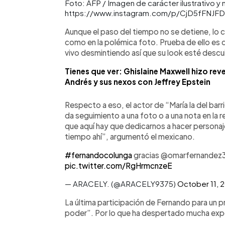
Foto: AFP / Imagen de carácter ilustrativo y 
https://www.instagram.com/p/CjD5fFNJF
Aunque el paso del tiempo no se detiene, lo c
como en la polémica foto. Prueba de ello es q
vivo desmintiendo así que su look esté desc
Tienes que ver: Ghislaine Maxwell hizo rev
Andrés y sus nexos con Jeffrey Epstein
Respecto a eso, el actor de “María la del barri
da seguimiento a una foto o a una nota en la r
que aquí hay que dedicarnos a hacer personaje
tiempo ahí”, argumentó el mexicano.
#fernandocolunga
gracias @omarfernandez3
pic.twitter.com/RgHrmcnzeE
— ARACELY. (@ARACELY9375)
October 11, 
La última participación de Fernando para un p
poder”. Por lo que ha despertado mucha expec