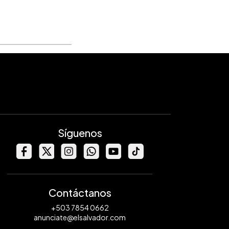
Síguenos
Contáctanos
+503 7854 0662
anunciate@elsalvador.com