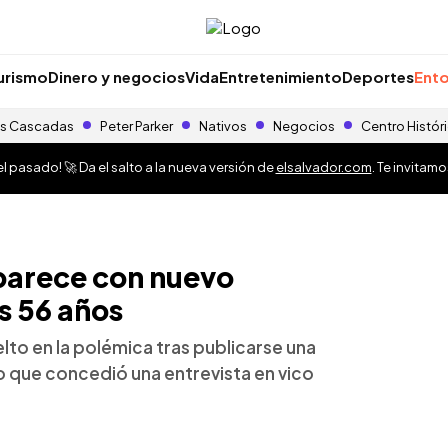
urismo
Dinero y negocios
Vida
Entretenimiento
Deportes
Ento
s Cascadas
Peter Parker
Nativos
Negocios
Centro Histór
 pasado! 🚀 Da el salto a la nueva versión de
elsalvador.com
. Te invitam
parece con nuevo
us 56 años
lto en la polémica tras publicarse una
o que concedió una entrevista en vico