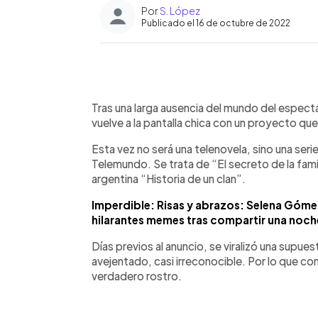
Por
S. López
Publicado el 16 de octubre de 2022
0:00
Facebook
Twitter
►
Escuchar artículo
Tras una larga ausencia del mundo del espec
vuelve a la pantalla chica con un proyecto que
Esta vez no será una telenovela, sino una serie
Telemundo. Se trata de “El secreto de la fami
argentina “Historia de un clan”.
Imperdible: Risas y abrazos: Selena Góme
hilarantes memes tras compartir una noche
Días previos al anuncio, se viralizó una supues
avejentado, casi irreconocible. Por lo que co
verdadero rostro.