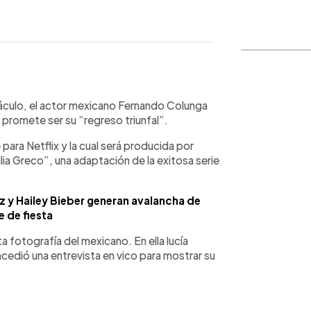
WhatsApp
Copiar link
táculo, el actor mexicano Fernando Colunga
 promete ser su “regreso triunfal”.
 para Netflix y la cual será producida por
lia Greco”, una adaptación de la exitosa serie
z y Hailey Bieber generan avalancha de
 de fiesta
ta fotografía del mexicano. En ella lucía
ncedió una entrevista en vico para mostrar su