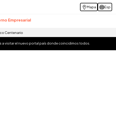
Mapa
Esp
rno Empresarial
ico Centenario
os a visitar el nuevo portal país donde coincidimos todos.