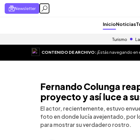
Newsletter
Inicio
Noticias
T
Turismo
La
CONTENIDO DE ARCHIVO:
¡Estás navegando en el
Fernando Colunga rea
proyecto y así luce a s
El actor, recientemente, estuvo envue
foto en donde lucía avejentado, por l
para mostrar su verdadero rostro.