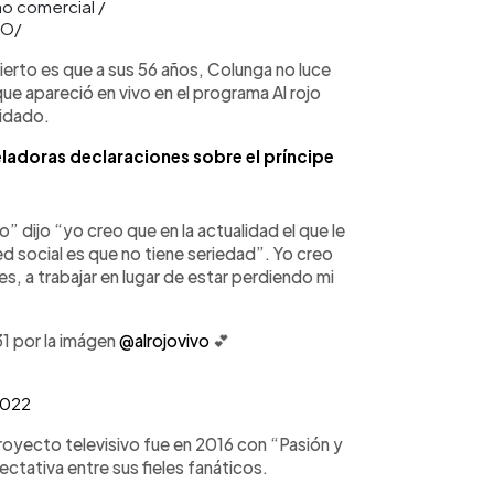
no comercial /
DO/
ierto es que a sus 56 años, Colunga no luce
ue apareció en vivo en el programa Al rojo
uidado.
eladoras declaraciones sobre el príncipe
o” dijo “yo creo que en la actualidad el que le
ed social es que no tiene seriedad”. Yo creo
s, a trabajar en lugar de estar perdiendo mi
1 por la imágen
@alrojovivo
💕
2022
royecto televisivo fue en 2016 con “Pasión y
tativa entre sus fieles fanáticos.