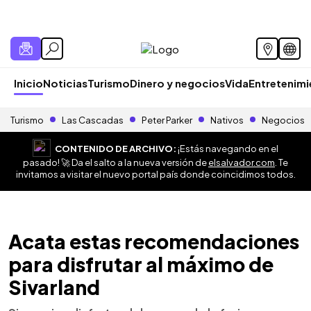
Inicio
Noticias
Turismo
Dinero y negocios
Vida
Entretenim
Turismo
Las Cascadas
Peter Parker
Nativos
Negocios
CONTENIDO DE ARCHIVO:
¡Estás navegando en el
pasado! 🚀 Da el salto a la nueva versión de
elsalvador.com
. Te
invitamos a visitar el nuevo portal país donde coincidimos todos.
Acata estas recomendaciones
para disfrutar al máximo de
Sivarland