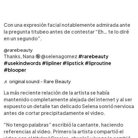
Con una expresión facial notablemente admirada ante
la pregunta titubeo antes de contestar “Eh… te lo diré
en un segundo”.
@rarebeauty
Thanks, Nana 🤪 @selenagomez
#rarebeauty
#usekindwords
#lipliner
#lipstick
#liproutine
#blooper
♬ original sound - Rare Beauty
La más reciente relación de la artista se había
mantenido completamente alejada del internet y al ser
expuesto un detalle tan delicado Selena sonrió nerviosa
antes de cortar precipitadamente el video.
“No tengo palabras” escribió la cantante, haciendo
referencias al video. Primero la artista compartió el