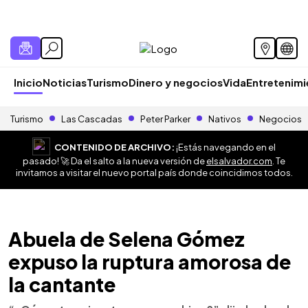
Inicio
Noticias
Turismo
Dinero y negocios
Vida
Entretenim
Turismo
Las Cascadas
Peter Parker
Nativos
Negocios
CONTENIDO DE ARCHIVO:
¡Estás navegando en el
pasado! 🚀 Da el salto a la nueva versión de
elsalvador.com
. Te
invitamos a visitar el nuevo portal país donde coincidimos todos.
Abuela de Selena Gómez
expuso la ruptura amorosa de
la cantante