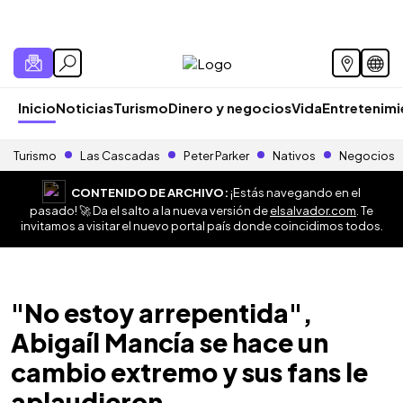
Inicio
Noticias
Turismo
Dinero y negocios
Vida
Entretenim
Turismo
Las Cascadas
Peter Parker
Nativos
Negocios
CONTENIDO DE ARCHIVO:
¡Estás navegando en el
pasado! 🚀 Da el salto a la nueva versión de
elsalvador.com
. Te
invitamos a visitar el nuevo portal país donde coincidimos todos.
"No estoy arrepentida",
Abigaíl Mancía se hace un
cambio extremo y sus fans le
aplaudieron