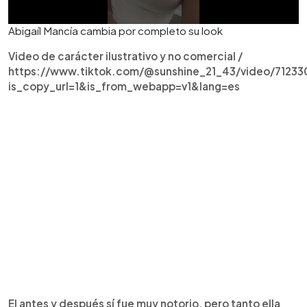
Abigaíl Mancía cambia por completo su look
Video de carácter ilustrativo y no comercial /
https://www.tiktok.com/@sunshine_21_43/video/7123
is_copy_url=1&is_from_webapp=v1&lang=es
El antes y después sí fue muy notorio, pero tanto ella