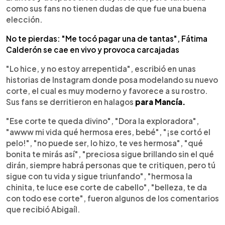
como sus fans no tienen dudas de que fue una buena
elección.
No te pierdas: "Me tocó pagar una de tantas", Fátima
Calderón se cae en vivo y provoca carcajadas
"Lo hice, y no estoy arrepentida", escribió en unas
historias de Instagram donde posa modelando su nuevo
corte, el cual es muy moderno y favorece a su rostro.
Sus fans se derritieron en halagos
para Mancía.
"Ese corte te queda divino", "Dora la exploradora",
"awww mi vida qué hermosa eres, bebé", "¡se cortó el
pelo!", "no puede ser, lo hizo, te ves hermosa", "qué
bonita te mirás así", "preciosa sigue brillando sin el qué
dirán, siempre habrá personas que te critiquen, pero tú
sigue con tu vida y sigue triunfando", "hermosa la
chinita, te luce ese corte de cabello", "belleza, te da
con todo ese corte", fueron algunos de los comentarios
que recibió Abigaíl.