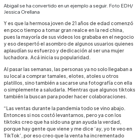
Abigail se ha convertido en un ejemplo a seguir. Foto EDH/
Jessica Orellana
Y es que la hermosa joven de 21 años de edad comenzó
en poco tiempo a tomar gran realce en la red china,
pues la mayoría de sus videos los grababa en el negocio
y eso despertó el asombro de algunos usuarios quienes
aplaudían su esfuerzo y dedicación al ser una mujer
luchadora. Acá inicia su popularidad.
Al pasar las semanas, las personas ya no solo llegaban a
su local a comprar tamales, elotes, atoles u otros
platillos, sino también a sacarse una fotografía con ella
o simplemente a saludarla. Mientras que algunos tiktoks
también la buscan para poder hacer colaboraciones.
“Las ventas durante la pandemia todo se vino abajo.
Entonces si nos costó levantarnos, pero ya con los
tiktoks creo que ha sido una gran ayuda la verdad,
porque hay gente que viene y me dice ‘ay, yo te veo en
TikTok’, por eso creo que la venta ha incrementado