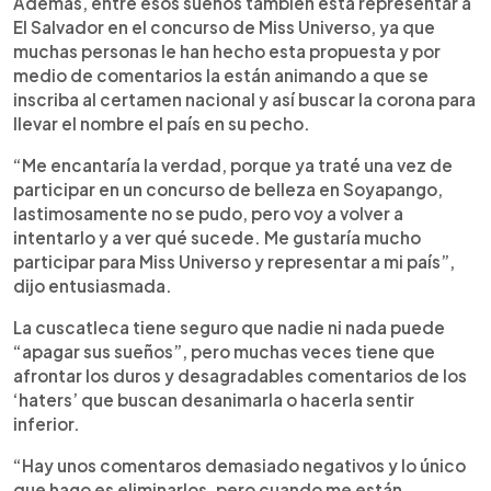
Además, entre esos sueños también está representar a
El Salvador en el concurso de Miss Universo, ya que
muchas personas le han hecho esta propuesta y por
medio de comentarios la están animando a que se
inscriba al certamen nacional y así buscar la corona para
llevar el nombre el país en su pecho.
“Me encantaría la verdad, porque ya traté una vez de
participar en un concurso de belleza en Soyapango,
lastimosamente no se pudo, pero voy a volver a
intentarlo y a ver qué sucede. Me gustaría mucho
participar para Miss Universo y representar a mi país”,
dijo entusiasmada.
La cuscatleca tiene seguro que nadie ni nada puede
“apagar sus sueños”, pero muchas veces tiene que
afrontar los duros y desagradables comentarios de los
‘haters’ que buscan desanimarla o hacerla sentir
inferior.
“Hay unos comentaros demasiado negativos y lo único
que hago es eliminarlos, pero cuando me están