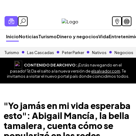
Inicio
Noticias
Turismo
Dinero y negocios
Vida
Entretenim
Turismo
Las Cascadas
Peter Parker
Nativos
Negocios
CONTENIDO DE ARCHIVO:
¡Estás navegando en el
pasado! 🚀 Da el salto a la nueva versión de
elsalvador.com
. Te
invitamos a visitar el nuevo portal país donde coincidimos todos.
"Yo jamás en mi vida esperaba
esto": Abigail Mancía, la bella
tamalera, cuenta cómo se
popularizó en las redes