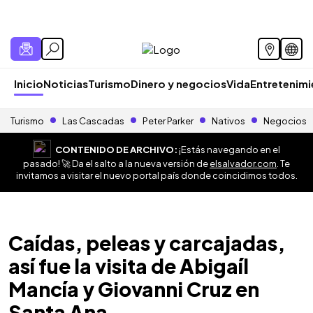
Inicio
Noticias
Turismo
Dinero y negocios
Vida
Entretenim
Turismo
Las Cascadas
Peter Parker
Nativos
Negocios
CONTENIDO DE ARCHIVO:
¡Estás navegando en el
pasado! 🚀 Da el salto a la nueva versión de
elsalvador.com
. Te
invitamos a visitar el nuevo portal país donde coincidimos todos.
Caídas, peleas y carcajadas,
así fue la visita de Abigaíl
Mancía y Giovanni Cruz en
Santa Ana