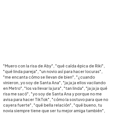
"Muero con la risa de Aby", "qué caída épica de Riki",
"qué linda pareja", "un novio así para hacer locuras",
"me encanta cómo se llevan de bien", "¿cuando
vinieron, yo soy de Santa Ana", "ja ja ja ellos vacilando
en Metro", "los va llevar la jura", "tan linda", "ja ja ja qué
risa me sacó", "yo soy de Santa Ana y porque no me
avisa para hacer TikTok", "cómo la sostuvo para que no
cayera fuerte", "qué bella relación", "qué bueno, tu
novia siempre tiene que ser tu mejor amiga también",