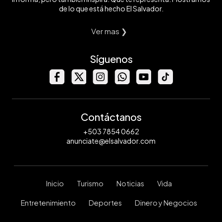
de lo que está hecho El Salvador.
Ver mas ❯
Síguenos
Contáctanos
+503 7854 0662
anunciate@elsalvador.com
Inicio
Turismo
Noticias
Vida
Entretenimiento
Deportes
Dinero y Negocios