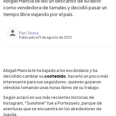
Abigaíl Mancía se dio un descanso de su labor
como vendedora de tamales y decidió pasar un
tiempo libre viajando por el país.
Por
I. Rivera
Publicado el 11 de agosto de 2023
0:00
►
Escuchar artículo
Abigaíl Mancía le ha bajado a los escándalos y ha
decidido cambiar su
contenido
, hacerlo un poco más
interesante para sus seguidores, quienes gozaron
viéndola tomando unas horas libres de su trabajo.
Según aclaró en sus más recientes historias de
Instagram, "Sunshine" fue a Portezuelo, parque de
aventuras que se encuentra en los alrededores de
Juayúa.