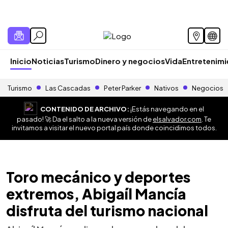
Inicio
Noticias
Turismo
Dinero y negocios
Vida
Entretenim
Turismo
Las Cascadas
Peter Parker
Nativos
Negocios
CONTENIDO DE ARCHIVO:
¡Estás navegando en el
pasado! 🚀 Da el salto a la nueva versión de
elsalvador.com
. Te
invitamos a visitar el nuevo portal país donde coincidimos todos.
Toro mecánico y deportes
extremos, Abigaíl Mancía
disfruta del turismo nacional