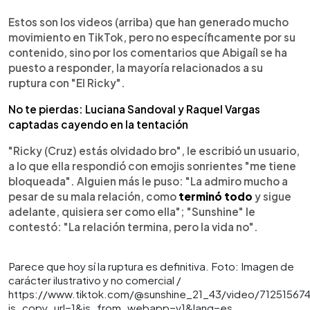
Estos son los videos (arriba) que han generado mucho
movimiento en TikTok, pero no específicamente por su
contenido, sino por los comentarios que Abigaíl se ha
puesto a responder, la mayoría relacionados a su
ruptura con "El Ricky".
No te pierdas: Luciana Sandoval y Raquel Vargas
captadas cayendo en la tentación
"Ricky (Cruz) estás olvidado bro", le escribió un usuario,
a lo que ella respondió con emojis sonrientes "me tiene
bloqueada". Alguien más le puso: "La admiro mucho a
pesar de su mala relación, como
terminó todo
y sigue
adelante, quisiera ser como ella"; "Sunshine" le
contestó: "La relación termina, pero la vida no".
Parece que hoy sí la ruptura es definitiva. Foto: Imagen de
carácter ilustrativo y no comercial /
https://www.tiktok.com/@sunshine_21_43/video/712515674
is_copy_url=1&is_from_webapp=v1&lang=es