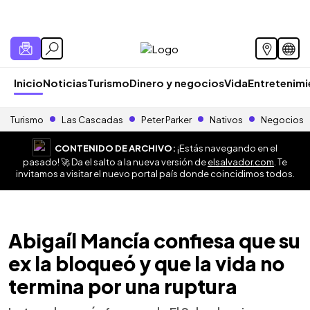
Inicio
Noticias
Turismo
Dinero y negocios
Vida
Entretenim
Turismo
Las Cascadas
Peter Parker
Nativos
Negocios
CONTENIDO DE ARCHIVO:
¡Estás navegando en el
pasado! 🚀 Da el salto a la nueva versión de
elsalvador.com
. Te
invitamos a visitar el nuevo portal país donde coincidimos todos.
Abigaíl Mancía confiesa que su
ex la bloqueó y que la vida no
termina por una ruptura