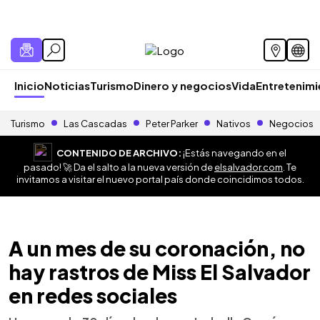
Inicio
Noticias
Turismo
Dinero y negocios
Vida
Entretenim
Turismo
Las Cascadas
Peter Parker
Nativos
Negocios
CONTENIDO DE ARCHIVO:
¡Estás navegando en el
pasado! 🚀 Da el salto a la nueva versión de
elsalvador.com
. Te
invitamos a visitar el nuevo portal país donde coincidimos todos.
A un mes de su coronación, no
hay rastros de Miss El Salvador
en redes sociales