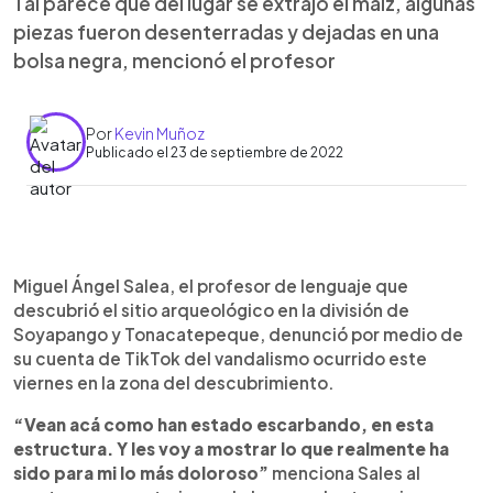
Tal parece que del lugar se extrajo el maíz, algunas
piezas fueron desenterradas y dejadas en una
bolsa negra, mencionó el profesor
Por
Kevin Muñoz
Publicado el 23 de septiembre de 2022
0:00
►
Escuchar artículo
Miguel Ángel Salea, el profesor de lenguaje que
descubrió el sitio arqueológico en la división de
Soyapango y Tonacatepeque, denunció por medio de
su cuenta de TikTok del vandalismo ocurrido este
viernes en la zona del descubrimiento.
“Vean acá como han estado escarbando, en esta
estructura. Y les voy a mostrar lo que realmente ha
sido para mi lo más doloroso”
menciona Sales al