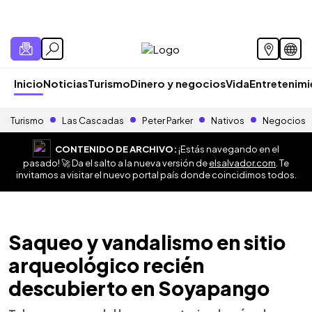
Inicio
Noticias
Turismo
Dinero y negocios
Vida
Entretenim
Turismo
Las Cascadas
Peter Parker
Nativos
Negocios
CONTENIDO DE ARCHIVO:
¡Estás navegando en el
pasado! 🚀 Da el salto a la nueva versión de
elsalvador.com
. Te
invitamos a visitar el nuevo portal país donde coincidimos todos.
Saqueo y vandalismo en sitio
arqueológico recién
descubierto en Soyapango