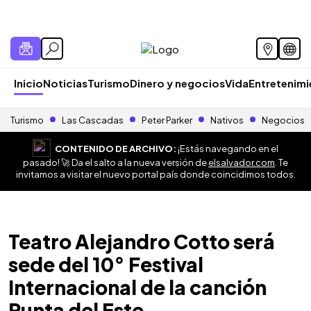
Inicio
Noticias
Turismo
Dinero y negocios
Vida
Entretenim
Turismo
Las Cascadas
Peter Parker
Nativos
Negocios
CONTENIDO DE ARCHIVO:
¡Estás navegando en el
pasado! 🚀 Da el salto a la nueva versión de
elsalvador.com
. Te
invitamos a visitar el nuevo portal país donde coincidimos todos.
Teatro Alejandro Cotto será
sede del 10° Festival
Internacional de la canción
Punta del Este