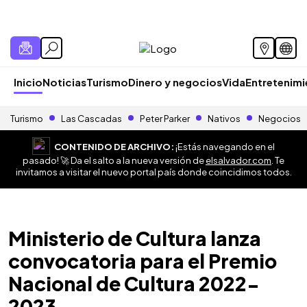
Inicio
Noticias
Turismo
Dinero y negocios
Vida
Entretenim
Turismo
Las Cascadas
Peter Parker
Nativos
Negocios
CONTENIDO DE ARCHIVO:
¡Estás navegando en el
pasado! 🚀 Da el salto a la nueva versión de
elsalvador.com
. Te
invitamos a visitar el nuevo portal país donde coincidimos todos.
Ministerio de Cultura lanza
convocatoria para el Premio
Nacional de Cultura 2022-
2023