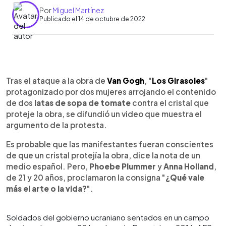
Por
Miguel Martínez
Publicado el 14 de octubre de 2022
0:00
►
Escuchar artículo
Tras el ataque a la obra de
Van Gogh
, "
Los Girasoles
"
protagonizado por dos mujeres arrojando el contenido
de dos
latas de sopa de tomate
contra el cristal que
proteje la obra, se difundió un video que muestra el
argumento de la protesta.
Es probable que las manifestantes fueran conscientes
de que un cristal protejía la obra, dice la nota de un
medio español. Pero,
Phoebe Plummer
y
Anna Holland
,
de 21 y 20 años, proclamaron la consigna "
¿Qué vale
más el arte o la vida?
".
Soldados del gobierno ucraniano sentados en un campo