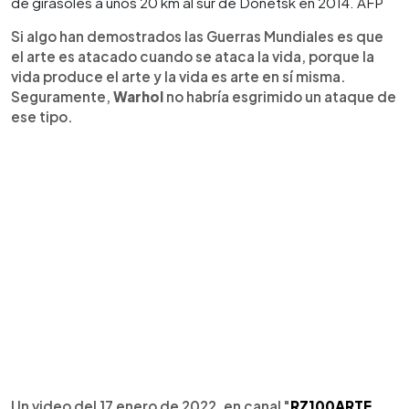
de girasoles a unos 20 km al sur de Donetsk en 2014. AFP
Si algo han demostrados las Guerras Mundiales es que
el arte es atacado cuando se ataca la vida, porque la
vida produce el arte y la vida es arte en sí misma.
Seguramente,
Warhol
no habría esgrimido un ataque de
ese tipo.
Un video del 17 enero de 2022, en canal "
RZ100ARTE