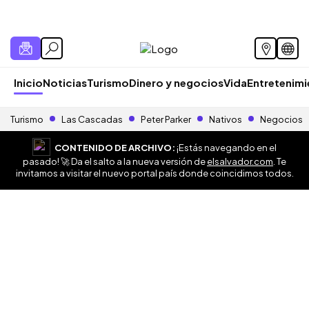
Inicio
Noticias
Turismo
Dinero y negocios
Vida
Entretenim
Turismo
Las Cascadas
Peter Parker
Nativos
Negocios
CONTENIDO DE ARCHIVO:
¡Estás navegando en el
pasado! 🚀 Da el salto a la nueva versión de
elsalvador.com
. Te
invitamos a visitar el nuevo portal país donde coincidimos todos.