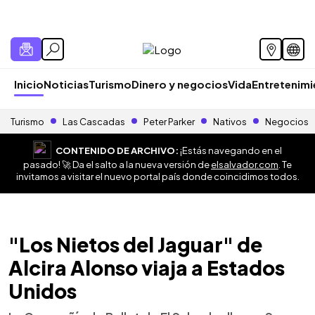
Inicio
Noticias
Turismo
Dinero y negocios
Vida
Entretenim
Turismo
Las Cascadas
Peter Parker
Nativos
Negocios
CONTENIDO DE ARCHIVO:
¡Estás navegando en el
pasado! 🚀 Da el salto a la nueva versión de
elsalvador.com
. Te
invitamos a visitar el nuevo portal país donde coincidimos todos.
"Los Nietos del Jaguar" de
Alcira Alonso viaja a Estados
Unidos