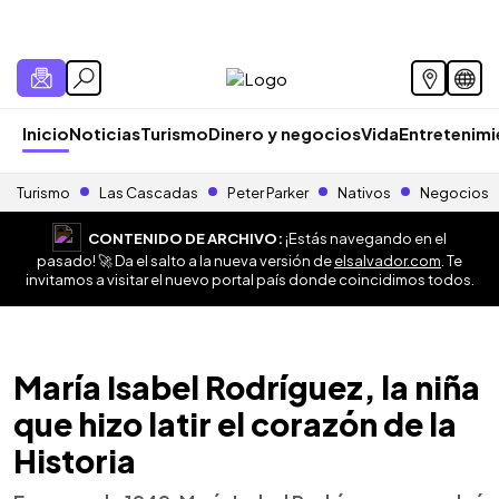
Inicio
Noticias
Turismo
Dinero y negocios
Vida
Entretenim
Turismo
Las Cascadas
Peter Parker
Nativos
Negocios
CONTENIDO DE ARCHIVO:
¡Estás navegando en el
pasado! 🚀 Da el salto a la nueva versión de
elsalvador.com
. Te
invitamos a visitar el nuevo portal país donde coincidimos todos.
María Isabel Rodríguez, la niña
que hizo latir el corazón de la
Historia