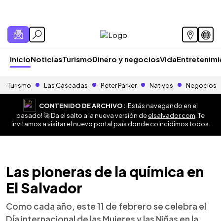
Inicio
Noticias
Turismo
Dinero y negocios
Vida
Entretenim
Turismo
Las Cascadas
Peter Parker
Nativos
Negocios
CONTENIDO DE ARCHIVO:
¡Estás navegando en el
pasado! 🚀 Da el salto a la nueva versión de
elsalvador.com
. Te
invitamos a visitar el nuevo portal país donde coincidimos todos.
Las pioneras de la química en
El Salvador
Como cada año, este 11 de febrero se celebra el
Día internacional de las Mujeres y las Niñas en la