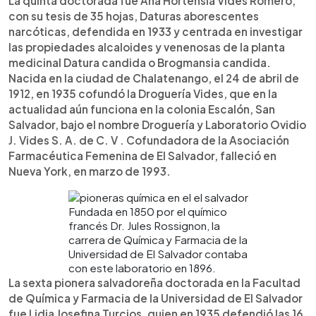
La quinta doctorada fue Ana Hortensia Vides Romero,
con su tesis de 35 hojas, Daturas aborescentes
narcóticas, defendida en 1933 y centrada en investigar
las propiedades alcaloides y venenosas de la planta
medicinal Datura candida o Brogmansia candida.
Nacida en la ciudad de Chalatenango, el 24 de abril de
1912, en 1935 cofundó la Droguería Vides, que en la
actualidad aún funciona en la colonia Escalón, San
Salvador, bajo el nombre Droguería y Laboratorio Ovidio
J. Vides S. A. de C. V . Cofundadora de la Asociación
Farmacéutica Femenina de El Salvador, falleció en
Nueva York, en marzo de 1993.
Fundada en 1850 por el químico
francés Dr. Jules Rossignon, la
carrera de Química y Farmacia de la
Universidad de El Salvador contaba
con este laboratorio en 1896.
La sexta pionera salvadoreña doctorada en la Facultad
de Química y Farmacia de la Universidad de El Salvador
fue Lidia Josefina Turcios, quien en 1935 defendió las 16