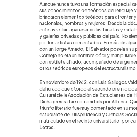
Aunque nunca tuvo una formación especializada
sus conocimientos de teóricos del lenguaje y d
brindaron elementos teóricos para afrontar y
nacionales, hombres y mujeres. Desde la déc
críticas solían aparecer en las tarjetas y ca
y galerías privadas y públicas del país. No s
por los artistas comentados. En más de alguna
con un Jorge Amado, El Salvador poseía a su 
Cornejo no era un hombre dócil y manipulable 
con estilete afilado, acompañado de argume
otros teóricos europeos del estructuralismo 
En noviembre de 1962, con Luis Gallegos Val
del jurado que otorgó el segundo premio poé
Cultural de la Asociación de Estudiantes de 
Dicha presea fue compartida por Alfonso Qui
triunfo literario fue muy comentado en su m
estudiante de Jurisprudencia y Ciencias Socia
matriculado en el recinto universitario, por car
Letras.