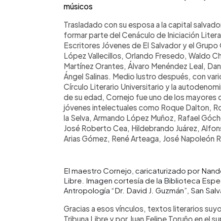
músicos
Trasladado con su esposa a la capital salvador
formar parte del Cenáculo de Iniciación Literar
Escritores Jóvenes de El Salvador y el Grupo 
López Vallecillos, Orlando Fresedo, Waldo C
Martínez Orantes, Álvaro Menéndez Leal, Dani
Ángel Salinas. Medio lustro después, con vari
Círculo Literario Universitario y la autode
de su edad, Cornejo fue uno de los mayores
jóvenes intelectuales como Roque Dalton, R
la Selva, Armando López Muñoz, Rafael Góch
José Roberto Cea, Hildebrando Juárez, Alfonso
Arias Gómez, René Arteaga, José Napoleón R
El maestro Cornejo, caricaturizado por Nando
Libre. Imagen cortesía de la Biblioteca Esp
Antropología “Dr. David J. Guzmán”, San Salv
Gracias a esos vínculos, textos literarios suy
Tribuna Libre y por Juan Felipe Toruño en el 