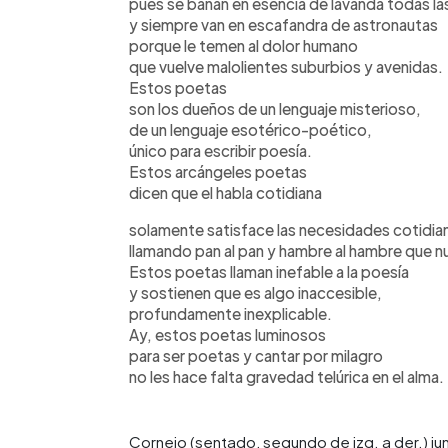
pues se bañan en esencia de lavanda todas l
y siempre van en escafandra de astronautas
porque le temen al dolor humano
que vuelve malolientes suburbios y avenidas.
Estos poetas
son los dueños de un lenguaje misterioso,
de un lenguaje esotérico-poético,
único para escribir poesía.
Estos arcángeles poetas
dicen que el habla cotidiana
solamente satisface las necesidades cotidia
llamando pan al pan y hambre al hambre que n
Estos poetas llaman inefable a la poesía
y sostienen que es algo inaccesible,
profundamente inexplicable.
Ay, estos poetas luminosos
para ser poetas y cantar por milagro
no les hace falta gravedad telúrica en el alma.
Cornejo (sentado, segundo de izq. a der.) ju