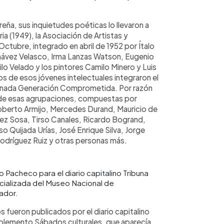
eña, sus inquietudes poéticas lo llevaron a
ia (1949), la Asociación de Artistas y
Octubre, integrado en abril de 1952 por Ítalo
hávez Velasco, Irma Lanzas Watson, Eugenio
lo Velado y los pintores Camilo Minero y Luis
os de esos jóvenes intelectuales integraron el
nominada Generación Comprometida. Por razón
 de esas agrupaciones, compuestas por
oberto Armijo, Mercedes Durand, Mauricio de
ez Sosa, Tirso Canales, Ricardo Bogrand,
 Quijada Urías, José Enrique Silva, Jorge
odríguez Ruiz y otras personas más.
 Pacheco para el diario capitalino Tribuna
ecializada del Museo Nacional de
ador.
os fueron publicados por el diario capitalino
suplemento Sábados culturales, que aparecía