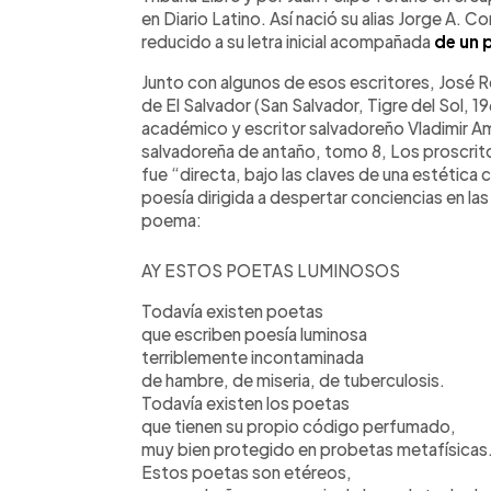
en Diario Latino. Así nació su alias Jorge A
reducido a su letra inicial acompañada
de un 
Junto con algunos de esos escritores, José 
de El Salvador (San Salvador, Tigre del Sol, 1
académico y escritor salvadoreño Vladimir Am
salvadoreña de antaño, tomo 8, Los proscrito
fue “directa, bajo las claves de una estética c
poesía dirigida a despertar conciencias en las
poema:
AY ESTOS POETAS LUMINOSOS
Todavía existen poetas
que escriben poesía luminosa
terriblemente incontaminada
de hambre, de miseria, de tuberculosis.
Todavía existen los poetas
que tienen su propio código perfumado,
muy bien protegido en probetas metafísicas
Estos poetas son etéreos,