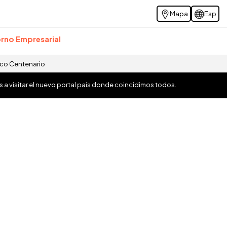
Mapa
Esp
rno Empresarial
ico Centenario
os a visitar el nuevo portal país donde coincidimos todos.