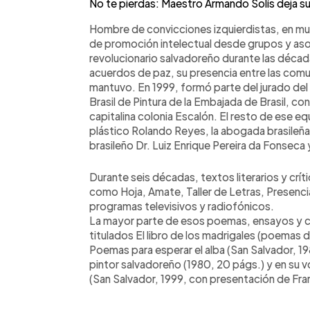
No te pierdas: Maestro Armando Solís deja su 
Hombre de convicciones izquierdistas, en m
de promoción intelectual desde grupos y aso
revolucionario salvadoreño durante las década
acuerdos de paz, su presencia entre las comu
mantuvo. En 1999, formó parte del jurado de
Brasil de Pintura de la Embajada de Brasil, con
capitalina colonia Escalón. El resto de ese e
plástico Rolando Reyes, la abogada brasileñ
brasileño Dr. Luiz Enrique Pereira da Fonseca
Durante seis décadas, textos literarios y crí
como Hoja, Amate, Taller de Letras, Presencia
programas televisivos y radiofónicos.
La mayor parte de esos poemas, ensayos y cr
titulados El libro de los madrigales (poemas d
Poemas para esperar el alba (San Salvador, 1
pintor salvadoreño (1980, 20 págs.) y en su 
(San Salvador, 1999, con presentación de Fr