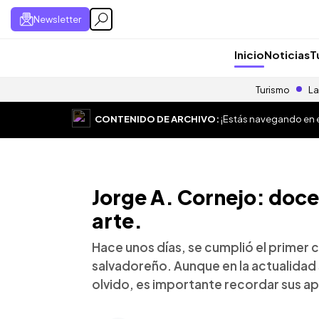
Newsletter
Inicio
Noticias
T
Turismo
La
CONTENIDO DE ARCHIVO:
¡Estás navegando en el
Jorge A. Cornejo: docen
arte.
Hace unos días, se cumplió el primer c
salvadoreño. Aunque en la actualidad s
olvido, es importante recordar sus apo