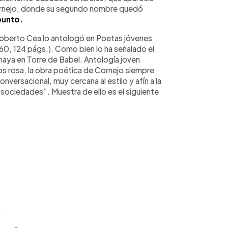
. Cornejo, donde su segundo nombre quedó
punto.
Roberto Cea lo antologó en Poetas jóvenes
960, 124 págs.). Como bien lo ha señalado el
aya en Torre de Babel. Antología joven
s rosa, la obra poética de Cornejo siempre
onversacional, muy cercana al estilo y afín a la
 sociedades”. Muestra de ello es el siguiente
.