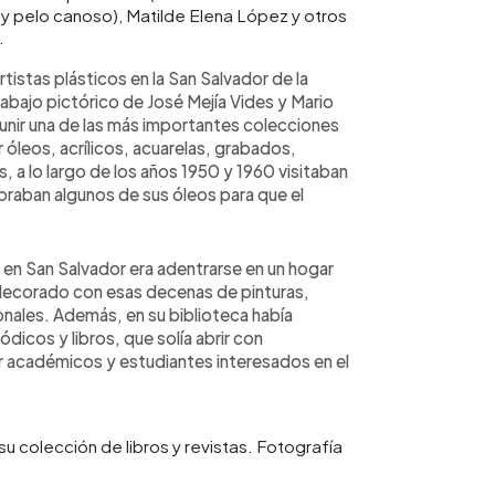
y pelo canoso), Matilde Elena López y otros
.
rtistas plásticos en la San Salvador de la
abajo pictórico de José Mejía Vides y Mario
nir una de las más importantes colecciones
óleos, acrílicos, acuarelas, grabados,
, a lo largo de los años 1950 y 1960 visitaban
praban algunos de sus óleos para que el
o en San Salvador era adentrarse en un hogar
decorado con esas decenas de pinturas,
onales. Además, en su biblioteca había
dicos y libros, que solía abrir con
 académicos y estudiantes interesados en el
u colección de libros y revistas. Fotografía