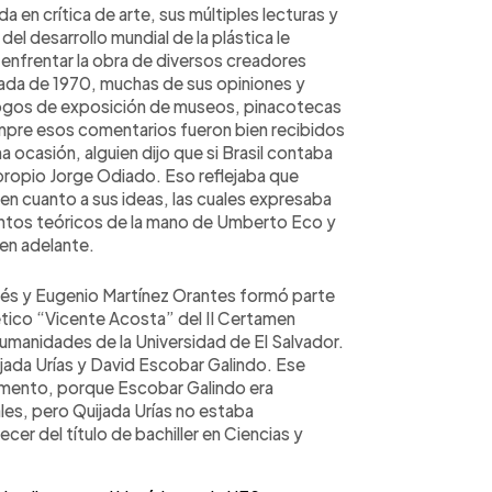
 en crítica de arte, sus múltiples lecturas y
el desarrollo mundial de la plástica le
 enfrentar la obra de diversos creadores
ada de 1970, muchas de sus opiniones y
tálogos de exposición de museos, pinacotecas
iempre esos comentarios fueron bien recibidos
 ocasión, alguien dijo que si Brasil contaba
propio Jorge Odiado. Eso reflejaba que
en cuanto a sus ideas, las cuales expresaba
ntos teóricos de la mano de Umberto Eco y
en adelante.
dés y Eugenio Martínez Orantes formó parte
tico “Vicente Acosta” del II Certamen
Humanidades de la Universidad de El Salvador.
jada Urías y David Escobar Galindo. Ese
omento, porque Escobar Galindo era
les, pero Quijada Urías no estaba
ecer del título de bachiller en Ciencias y