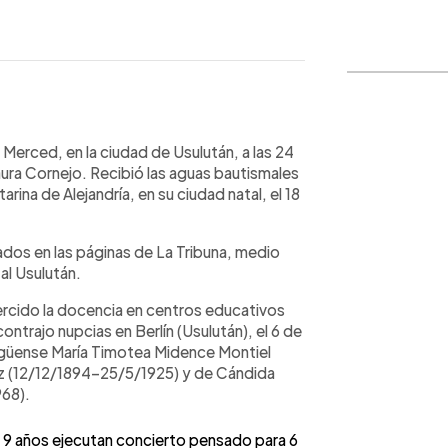
WhatsApp
Copiar link
 Merced, en la ciudad de Usulután, a las 24
aura Cornejo. Recibió las aguas bautismales
arina de Alejandría, en su ciudad natal, el 18
cados en las páginas de La Tribuna, medio
al Usulután.
ejercido la docencia en centros educativos
ntrajo nupcias en Berlín (Usulután), el 6 de
agüense María Timotea Midence Montiel
iz (12/12/1894-25/5/1925) y de Cándida
68).
de 9 años ejecutan concierto pensado para 6