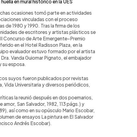
huella en mural histórico en la UES
uchas ocasiones tomó parte en actividades
ciaciones vinculadas con el proceso
s de 1980 y 1990. Tras la firma de los
nidades de escritores y artistas plásticos se
l II Concurso de Arte Emergente–Premio
ferido en el Hotel Radisson Plaza, en la
quipo evaluador estuvo formado por el artista
a Dra. Vanda Guiomar Pignato, el embajador
 y su esposa.
ticos suyos fueron publicados por revistas
, Vida Universitaria y diversos periódicos,
íticas la reunió después en dos poemarios,
e amor, San Salvador, 1982, 113 págs.) y
989), así como en su opúsculo Mario Escobar,
volumen de ensayos La pintura en El Salvador
ancisco Andrés Escobar).