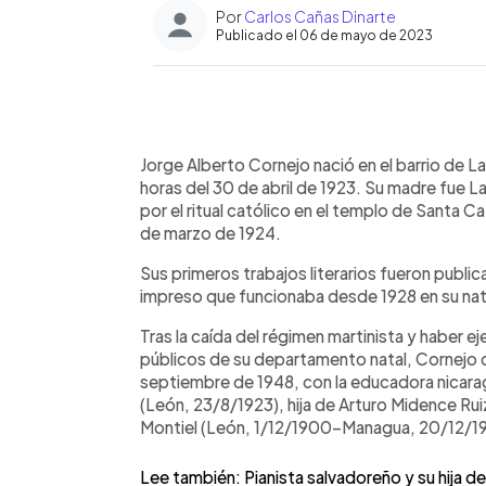
Por
Carlos Cañas Dinarte
Publicado el 06 de mayo de 2023
0:00
Facebook
Twitter
►
Escuchar artículo
Jorge Alberto Cornejo nació en el barrio de La
horas del 30 de abril de 1923. Su madre fue L
por el ritual católico en el templo de Santa Cat
de marzo de 1924.
Sus primeros trabajos literarios fueron publi
impreso que funcionaba desde 1928 en su nat
Tras la caída del régimen martinista y haber 
públicos de su departamento natal, Cornejo co
septiembre de 1948, con la educadora nicar
(León, 23/8/1923), hija de Arturo Midence Ru
Montiel (León, 1/12/1900-Managua, 20/12/19
Lee también: Pianista salvadoreño y su hija 