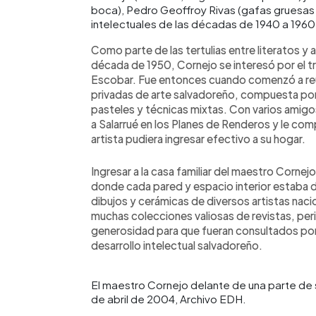
boca), Pedro Geoffroy Rivas (gafas gruesas 
intelectuales de las décadas de 1940 a 1960
Como parte de las tertulias entre literatos y a
década de 1950, Cornejo se interesó por el tr
Escobar. Fue entonces cuando comenzó a reu
privadas de arte salvadoreño, compuesta por 
pasteles y técnicas mixtas. Con varios amigos
a Salarrué en los Planes de Renderos y le com
artista pudiera ingresar efectivo a su hogar.
Ingresar a la casa familiar del maestro Cornej
donde cada pared y espacio interior estaba 
dibujos y cerámicas de diversos artistas naci
muchas colecciones valiosas de revistas, perió
generosidad para que fueran consultados por
desarrollo intelectual salvadoreño.
El maestro Cornejo delante de una parte de s
de abril de 2004, Archivo EDH.