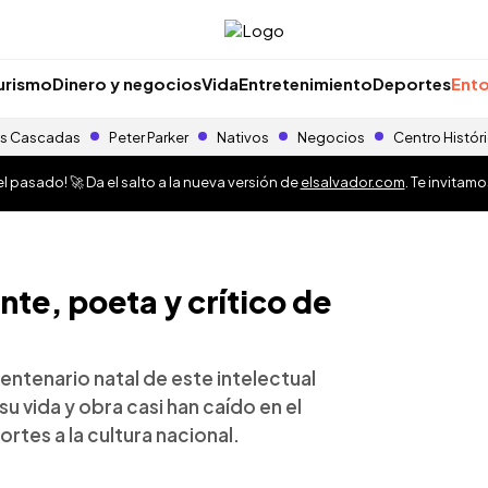
urismo
Dinero y negocios
Vida
Entretenimiento
Deportes
Ento
s Cascadas
Peter Parker
Nativos
Negocios
Centro Histór
 pasado! 🚀 Da el salto a la nueva versión de
elsalvador.com
. Te invitam
te, poeta y crítico de
entenario natal de este intelectual
u vida y obra casi han caído en el
rtes a la cultura nacional.