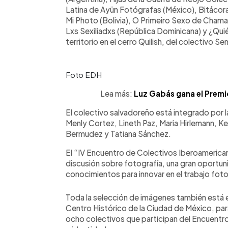
Latina de Ayün Fotógrafas (México), Bitácora
Mi Photo (Bolivia), O Primeiro Sexo de Chama 
Lxs Sexiliadxs (República Dominicana) y ¿Qui
territorio en el cerro Quilish, del colectivo Sem
Foto EDH
Lea más:
Luz Gabás gana el Premi
El colectivo salvadoreño está integrado por l
Menly Cortez, Lineth Paz, Maria Hirlemann, K
Bermudez y Tatiana Sánchez.
El “IV Encuentro de Colectivos Iberoamericano
discusión sobre fotografía, una gran oportun
conocimientos para innovar en el trabajo foto
Toda la selección de imágenes también está ex
Centro Histórico de la Ciudad de México, para 
ocho colectivos que participan del Encuent