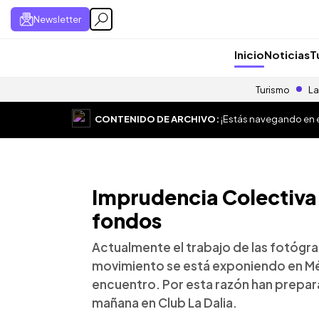
Newsletter
Inicio
Noticias
T
Turismo
La
CONTENIDO DE ARCHIVO:
¡Estás navegando en el
Imprudencia Colectiva
fondos
Actualmente el trabajo de las fotógr
movimiento se está exponiendo en Méx
encuentro. Por esta razón han prepar
mañana en Club La Dalia.