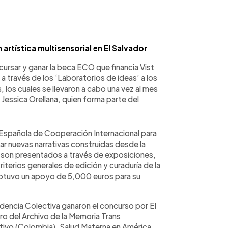
artística multisensorial en El Salvador
rsar y ganar la beca ECO que financia Vist
a través de los ‘Laboratorios de ideas’ a los
los cuales se llevaron a cabo una vez al mes
Jessica Orellana, quien forma parte del
 Española de Cooperación Internacional para
rar nuevas narrativas construidas desde la
nal son presentados a través de exposiciones,
iterios generales de edición y curaduría de la
btuvo un apoyo de 5,000 euros para su
dencia Colectiva ganaron el concurso por El
o del Archivo de la Memoria Trans
ctivo (Colombia), Salud Materna en América