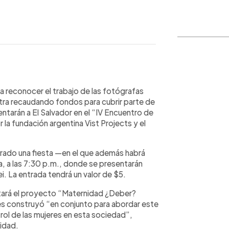
WhatsApp
Copiar link
 reconocer el trabajo de las fotógrafas
tra recaudando fondos para cubrir parte de
ntarán a El Salvador en el “IV Encuentro de
la fundación argentina Vist Projects y el
arado una fiesta —en el que además habrá
ia, a las 7:30 p.m., donde se presentarán
i. La entrada tendrá un valor de $5.
tará el proyecto “Maternidad ¿Deber?
s construyó “en conjunto para abordar este
ol de las mujeres en esta sociedad”,
idad.