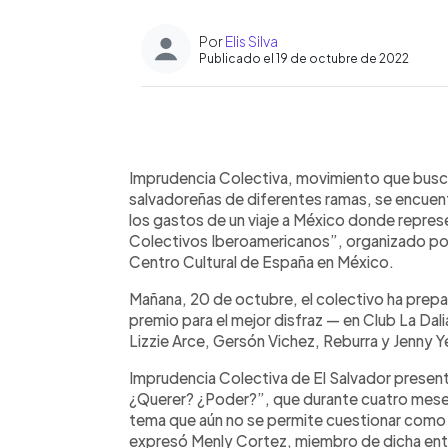
Por
Elis Silva
Publicado el 19 de octubre de 2022
0:00
Facebook
Twitter
►
Escuchar artículo
Imprudencia Colectiva, movimiento que busca
salvadoreñas de diferentes ramas, se encuen
los gastos de un viaje a México donde represe
Colectivos Iberoamericanos”, organizado por 
Centro Cultural de España en México.
Mañana, 20 de octubre, el colectivo ha prep
premio para el mejor disfraz — en Club La Dal
Lizzie Arce, Gersón Vichez, Reburra y Jenny Ye
Imprudencia Colectiva de El Salvador presen
¿Querer? ¿Poder?”, que durante cuatro mese
tema que aún no se permite cuestionar como r
expresó Menly Cortez, miembro de dicha ent