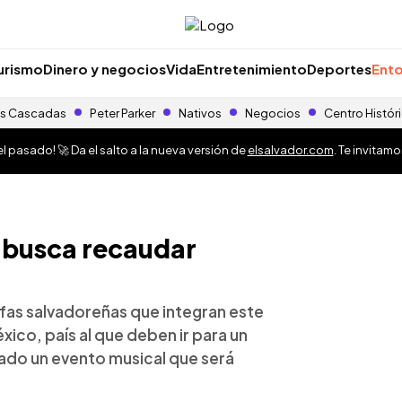
urismo
Dinero y negocios
Vida
Entretenimiento
Deportes
Ento
s Cascadas
Peter Parker
Nativos
Negocios
Centro Histór
 pasado! 🚀 Da el salto a la nueva versión de
elsalvador.com
. Te invitam
 busca recaudar
afas salvadoreñas que integran este
ico, país al que deben ir para un
ado un evento musical que será