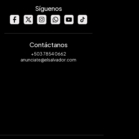
Síguenos
Contáctanos
+503 7854 0662
anunciate@elsalvador.com