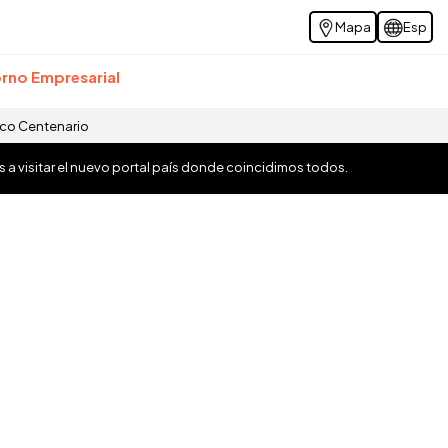
Mapa
Esp
rno Empresarial
ico Centenario
os a visitar el nuevo portal país donde coincidimos todos.