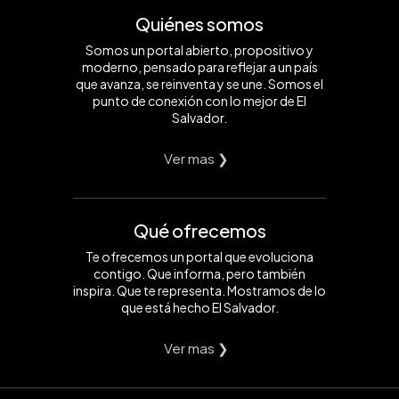
Quiénes somos
Somos un portal abierto, propositivo y
moderno, pensado para reflejar a un país
que avanza, se reinventa y se une. Somos el
punto de conexión con lo mejor de El
Salvador.
Ver mas ❯
Qué ofrecemos
Te ofrecemos un portal que evoluciona
contigo. Que informa, pero también
inspira. Que te representa. Mostramos de lo
que está hecho El Salvador.
Ver mas ❯