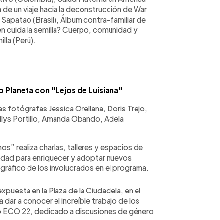
 de un viaje hacia la deconstrucción de War
Sapatao (Brasil), Álbum contra-familiar de
én cuida la semilla? Cuerpo, comunidad y
illa (Perú).
o Planeta con "Lejos de Luisiana"
as fotógrafas Jessica Orellana, Doris Trejo,
ellys Portillo, Amanda Obando, Adela
s” realiza charlas, talleres y espacios de
idad para enriquecer y adoptar nuevos
gráfico de los involucrados en el programa.
puesta en la Plaza de la Ciudadela, en el
dar a conocer el increíble trabajo de los
ro ECO 22, dedicado a discusiones de género