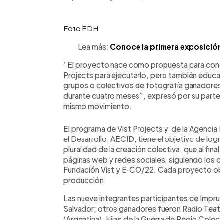
Foto EDH
Lea más:
Conoce la primera exposición 
“El proyecto nace como propuesta para concu
Projects para ejecutarlo, pero también educa 
grupos o colectivos de fotografía ganadores, 
durante cuatro meses”, expresó por su parte 
mismo movimiento.
El programa de Vist Projects y de la Agencia
el Desarrollo, AECID, tiene el objetivo de log
pluralidad de la creación colectiva, que al fi
páginas web y redes sociales, siguiendo los cr
Fundación Vist y E·CO/22. Cada proyecto o
producción.
Las nueve integrantes participantes de Impru
Salvador; otros ganadores fueron Radio Teatr
(Argentina), Hijas de la Guerra de Reojo Cole