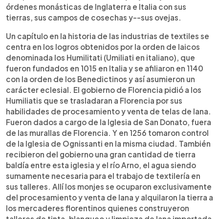
órdenes monásticas de Inglaterra e Italia con sus
tierras, sus campos de cosechas y--sus ovejas.
Un capítulo en la historia de las industrias de textiles se
centra en los logros obtenidos por la orden de laicos
denominada los Humilitati (Umiliati en italiano), que
fueron fundados en 1015 en Italia y se afiliaron en 1140
con la orden de los Benedictinos y así asumieron un
carácter eclesial. El gobierno de Florencia pidió a los
Humiliatis que se trasladaran a Florencia por sus
habilidades de procesamiento y venta de telas de lana.
Fueron dados a cargo de la Iglesia de San Donato, fuera
de las murallas de Florencia. Y en 1256 tomaron control
de la Iglesia de Ognissanti en la misma ciudad. También
recibieron del gobierno una gran cantidad de tierra
baldía entre esta iglesia y el río Arno, el agua siendo
sumamente necesaria para el trabajo de textilería en
sus talleres. Allí los monjes se ocuparon exclusivamente
del procesamiento y venta de lana y alquilaron la tierra a
los mercaderes florentinos quienes construyeron
talleres de tinta, blanqueo y limpieza de lana importada