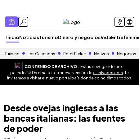
Inicio
Noticias
Turismo
Dinero y negocios
Vida
Entretenim
Turismo
Las Cascadas
Peter Parker
Nativos
Negocios
CONTENIDO DE ARCHIVO:
¡Estás navegando en el
pasado! 🚀 Da el salto a la nueva versión de
elsalvador.com
. Te
invitamos a visitar el nuevo portal país donde coincidimos todos.
Desde ovejas inglesas a las
bancas italianas: las fuentes
de poder