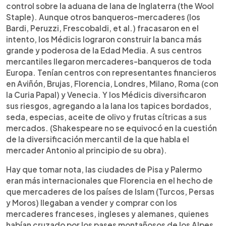
control sobre la aduana de lana de Inglaterra (the Wool
Staple). Aunque otros banqueros-mercaderes (los
Bardi, Peruzzi, Frescobaldi, et al.) fracasaron en el
intento, los Médicis lograron construir la banca más
grande y poderosa de la Edad Media. A sus centros
mercantiles llegaron mercaderes-banqueros de toda
Europa. Tenían centros con representantes financieros
en Aviñón, Brujas, Florencia, Londres, Milano, Roma (con
la Curia Papal) y Venecia. Y los Médicis diversificaron
sus riesgos, agregando a la lana los tapices bordados,
seda, especias, aceite de olivo y frutas cítricas a sus
mercados. (Shakespeare no se equivocó en la cuestión
de la diversificación mercantil de la que habla el
mercader Antonio al principio de su obra).
Hay que tomar nota, las ciudades de Pisa y Palermo
eran más internacionales que Florencia en el hecho de
que mercaderes de los países de Islam (Turcos, Persas
y Moros) llegaban a vender y comprar con los
mercaderes franceses, ingleses y alemanes, quienes
habían cruzado por los pases montañosos de los Alpes,