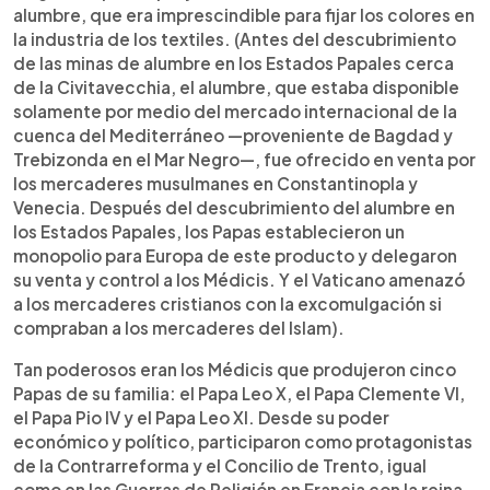
alumbre, que era imprescindible para fijar los colores en
la industria de los textiles. (Antes del descubrimiento
de las minas de alumbre en los Estados Papales cerca
de la Civitavecchia, el alumbre, que estaba disponible
solamente por medio del mercado internacional de la
cuenca del Mediterráneo —proveniente de Bagdad y
Trebizonda en el Mar Negro—, fue ofrecido en venta por
los mercaderes musulmanes en Constantinopla y
Venecia. Después del descubrimiento del alumbre en
los Estados Papales, los Papas establecieron un
monopolio para Europa de este producto y delegaron
su venta y control a los Médicis. Y el Vaticano amenazó
a los mercaderes cristianos con la excomulgación si
compraban a los mercaderes del Islam).
Tan poderosos eran los Médicis que produjeron cinco
Papas de su familia: el Papa Leo X, el Papa Clemente VI,
el Papa Pio IV y el Papa Leo XI. Desde su poder
económico y político, participaron como protagonistas
de la Contrarreforma y el Concilio de Trento, igual
como en las Guerras de Religión en Francia con la reina-