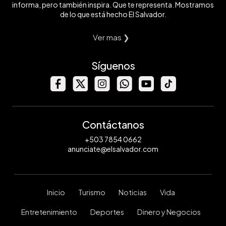
informa, pero también inspira. Que te representa. Mostramos
de lo que está hecho El Salvador.
Ver mas ❯
Síguenos
Contáctanos
+503 7854 0662
anunciate@elsalvador.com
Inicio
Turismo
Noticias
Vida
Entretenimiento
Deportes
Dinero y Negocios