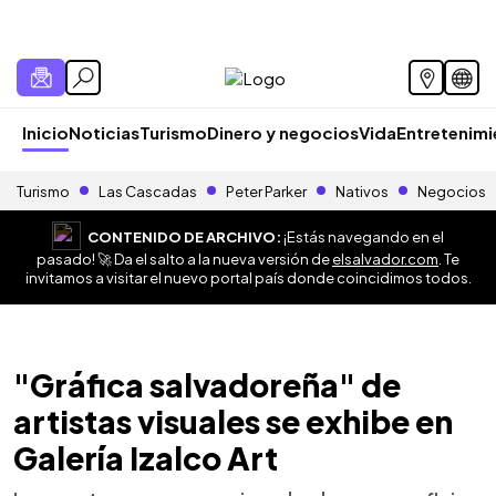
Inicio
Noticias
Turismo
Dinero y negocios
Vida
Entretenim
Turismo
Las Cascadas
Peter Parker
Nativos
Negocios
CONTENIDO DE ARCHIVO:
¡Estás navegando en el
pasado! 🚀 Da el salto a la nueva versión de
elsalvador.com
. Te
invitamos a visitar el nuevo portal país donde coincidimos todos.
"Gráfica salvadoreña" de
artistas visuales se exhibe en
Galería Izalco Art