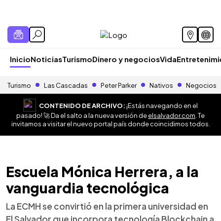
Inicio
Noticias
Turismo
Dinero y negocios
Vida
Entretenim
Turismo
Las Cascadas
Peter Parker
Nativos
Negocios
CONTENIDO DE ARCHIVO:
¡Estás navegando en el
pasado! 🚀 Da el salto a la nueva versión de
elsalvador.com
. Te
invitamos a visitar el nuevo portal país donde coincidimos todos.
Escuela Mónica Herrera, a la
vanguardia tecnológica
La ECMH se convirtió en la primera universidad en
El Salvador que incorpora tecnología Blockchain a