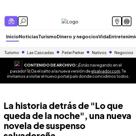
Inicio
Noticias
Turismo
Dinero y negocios
Vida
Entretenim
Turismo
Las Cascadas
Peter Parker
Nativos
Negocios
CONTENIDO DE ARCHIVO:
¡Estás navegando en el
pasado! 🚀 Da el salto a la nueva versión de
elsalvador.com
. Te
invitamos a visitar el nuevo portal país donde coincidimos todos.
La historia detrás de "Lo que
queda de la noche", una nueva
novela de suspenso
salvadoreña