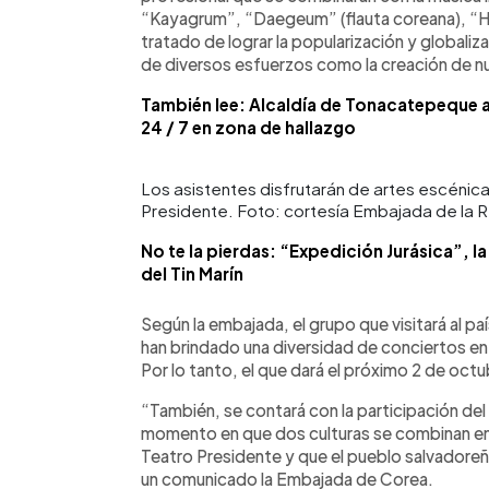
“Kayagrum”, “Daegeum” (flauta coreana), “Ha
tratado de lograr la popularización y globaliz
de diversos esfuerzos como la creación de nu
También lee: Alcaldía de Tonacatepeque 
24 / 7 en zona de hallazgo
Los asistentes disfrutarán de artes escénica
Presidente. Foto: cortesía Embajada de la 
No te la pierdas: “Expedición Jurásica”, l
del Tin Marín
Según la embajada, el grupo que visitará al 
han brindado una diversidad de conciertos en 
Por lo tanto, el que dará el próximo 2 de octu
“También, se contará con la participación del 
momento en que dos culturas se combinan en e
Teatro Presidente y que el pueblo salvadoreñ
un comunicado la Embajada de Corea.