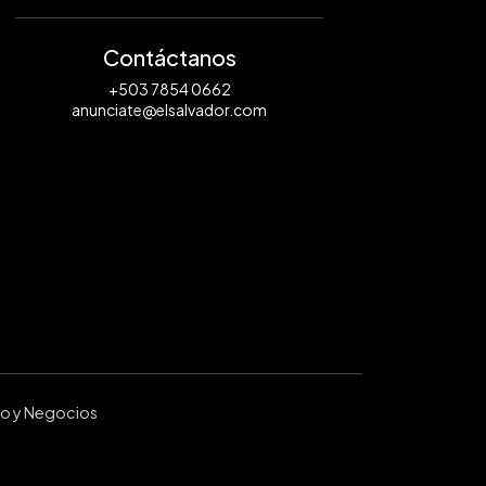
Contáctanos
+503 7854 0662
anunciate@elsalvador.com
ro y Negocios