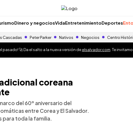
urismo
Dinero y negocios
Vida
Entretenimiento
Deportes
Ento
s Cascadas
Peter Parker
Nativos
Negocios
Centro Histór
 pasado! 🚀 Da el salto a la nueva versión de
elsalvador.com
. Te invitam
adicional coreana
nte
 marco del 60º aniversario del
lomáticas entre Corea y El Salvador.
 para toda la familia.