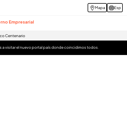
Mapa
Esp
rno Empresarial
ico Centenario
os a visitar el nuevo portal país donde coincidimos todos.