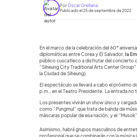
Por
Óscar Orellana
Publicado el 25 de septiembre de 2022
0:00
Facebook
Twitter
►
Escuchar artículo
En el marco de la celebración del 60° aniversa
diplomáticas entre Corea y El Salvador,
la E
público cuscatleco a disfrutar del concierto 
“Siheung City Traditional Arts Center Group”
la Ciudad de Siheung).
El espectáculo se llevará a cabo el próximo d
p.m., en el Teatro Presidente. La entrada no t
Los presentes vivirán un show único y cargad
como “Pungmul” que trata de banda de música
máscaras popular de esa nación; y el “Musok”,
Asimismo, habrá grupos masculinos de entret
profesional que se combinarán con la música 