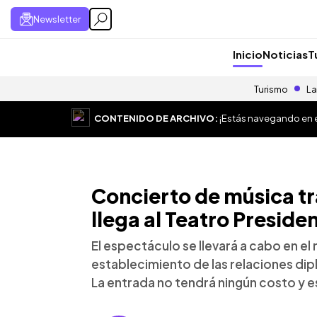
Newsletter
Inicio
Noticias
T
Turismo
La
CONTENIDO DE ARCHIVO:
¡Estás navegando en el
Concierto de música tr
llega al Teatro Preside
El espectáculo se llevará a cabo en el
establecimiento de las relaciones dip
La entrada no tendrá ningún costo y es