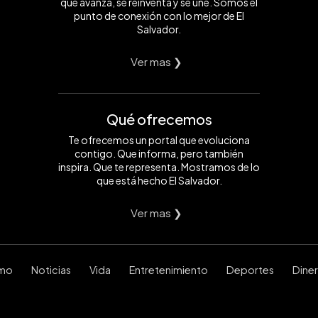
que avanza, se reinventa y se une. Somos el
punto de conexión con lo mejor de El
Salvador.
Ver mas ❯
Qué ofrecemos
Te ofrecemos un portal que evoluciona
contigo. Que informa, pero también
inspira. Que te representa. Mostramos de lo
que está hecho El Salvador.
Ver mas ❯
smo
Noticias
Vida
Entretenimiento
Deportes
Dine