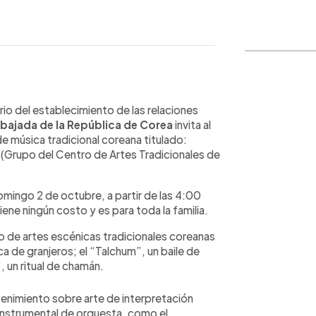
WhatsApp
Copiar link
rio del establecimiento de las relaciones
mbajada de la República de Corea
invita al
de música tradicional coreana titulado:
 (Grupo del Centro de Artes Tradicionales de
omingo 2 de octubre, a partir de las 4:00
iene ningún costo y es para toda la familia.
o de artes escénicas tradicionales coreanas
 de granjeros; el “Talchum”, un baile de
 un ritual de chamán.
enimiento sobre arte de interpretación
instrumental de orquesta, como el