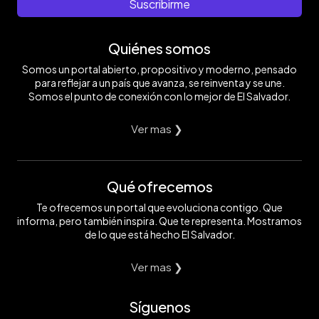
el
EDH/
Suscribirme
color
Yessica
krishna
Hompanera
(deidad);
Quiénes somos
amarillo,
está
Somos un portal abierto, propositivo y moderno, pensado
relacionado
con
para reflejar a un país que avanza, se reinventa y se une.
la
Somos el punto de conexión con lo mejor de El Salvador.
piedad
y
el
Ver mas ❯
verdad,
la
primavera
y
Qué ofrecemos
nuevos
comienzos.
Foto
Te ofrecemos un portal que evoluciona contigo. Que
EDH/
informa, pero también inspira. Que te representa. Mostramos
Yessica
de lo que está hecho El Salvador.
Hompanera
Ver mas ❯
Síguenos