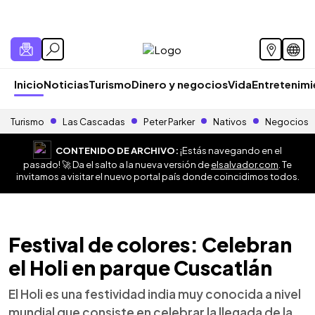
Inicio
Noticias
Turismo
Dinero y negocios
Vida
Entretenim
Turismo
Las Cascadas
Peter Parker
Nativos
Negocios
CONTENIDO DE ARCHIVO:
¡Estás navegando en el
pasado! 🚀 Da el salto a la nueva versión de
elsalvador.com
. Te
invitamos a visitar el nuevo portal país donde coincidimos todos.
Festival de colores: Celebran
el Holi en parque Cuscatlán
El Holi es una festividad india muy conocida a nivel
mundial que consiste en celebrar la llegada de la