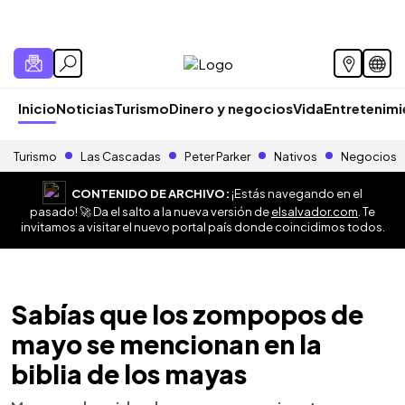
Inicio
Noticias
Turismo
Dinero y negocios
Vida
Entretenim
Turismo
Las Cascadas
Peter Parker
Nativos
Negocios
CONTENIDO DE ARCHIVO:
¡Estás navegando en el
pasado! 🚀 Da el salto a la nueva versión de
elsalvador.com
. Te
invitamos a visitar el nuevo portal país donde coincidimos todos.
Sabías que los zompopos de
mayo se mencionan en la
biblia de los mayas