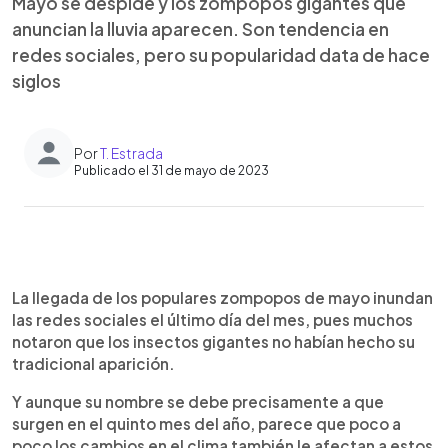
Mayo se despide y los zompopos gigantes que
anuncian la lluvia aparecen. Son tendencia en
redes sociales, pero su popularidad data de hace
siglos
Por
T. Estrada
Publicado el 31 de mayo de 2023
0:00
►
Escuchar artículo
La llegada de los populares zompopos de mayo inundan
las redes sociales el último día del mes, pues muchos
notaron que los insectos gigantes no habían hecho su
tradicional aparición.
Y aunque su nombre se debe precisamente a que
surgen en el quinto mes del año, parece que poco a
poco los cambios en el clima también le afectan a estos