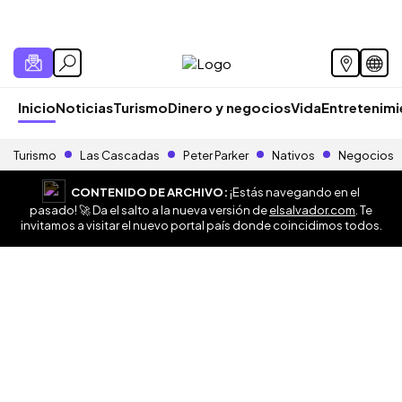
Inicio
Noticias
Turismo
Dinero y negocios
Vida
Entretenim
Turismo
Las Cascadas
Peter Parker
Nativos
Negocios
CONTENIDO DE ARCHIVO:
¡Estás navegando en el
pasado! 🚀 Da el salto a la nueva versión de
elsalvador.com
. Te
invitamos a visitar el nuevo portal país donde coincidimos todos.