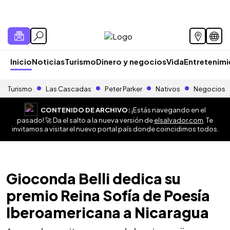
Inicio
Noticias
Turismo
Dinero y negocios
Vida
Entretenim
Turismo
Las Cascadas
Peter Parker
Nativos
Negocios
CONTENIDO DE ARCHIVO:
¡Estás navegando en el
pasado! 🚀 Da el salto a la nueva versión de
elsalvador.com
. Te
invitamos a visitar el nuevo portal país donde coincidimos todos.
Gioconda Belli dedica su
premio Reina Sofía de Poesía
Iberoamericana a Nicaragua