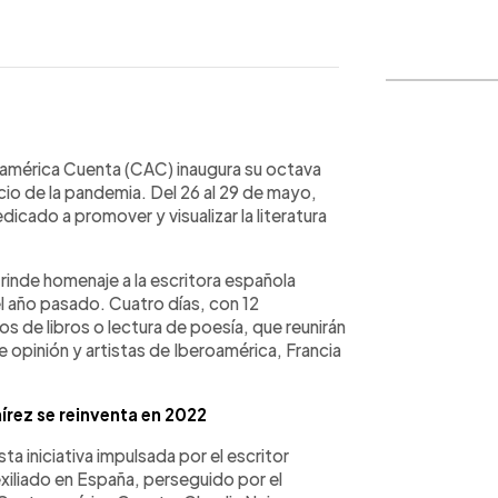
WhatsApp
Copiar link
américa Cuenta (CAC) inaugura su octava
icio de la pandemia. Del 26 al 29 de mayo,
dicado a promover y visualizar la literatura
 rinde homenaje a la escritora española
l año pasado. Cuatro días, con 12
s de libros o lectura de poesía, que reunirán
de opinión y artistas de Iberoamérica, Francia
mírez se reinventa en 2022
ta iniciativa impulsada por el escritor
iliado en España, perseguido por el