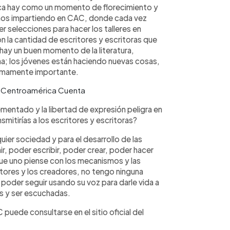
ica hay como un momento de florecimiento y
amos impartiendo en CAC, donde cada vez
selecciones para hacer los talleres en
n la cantidad de escritores y escritoras que
 hay un buen momento de la literatura,
na; los jóvenes están haciendo nuevas cosas,
sumamente importante.
a Centroamérica Cuenta
mentado y la libertad de expresión peligra en
smitirías a los escritores y escritoras?
ier sociedad y para el desarrollo de las
ir, poder escribir, poder crear, poder hacer
que uno piense con los mecanismos y las
itores y los creadores, no tengo ninguna
 poder seguir usando su voz para darle vida a
as y ser escuchadas.
puede consultarse en el sitio oficial del