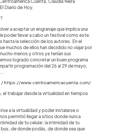
 Centroamérica Cuenta, Claudia Neira
l Diario de Hoy.
2?
volver a aceptar un engranaje que implica una
le poder llevar a cabo un festival como este.
 hasta la selección de los autores. En el
ue muchos de ellos han decidido no viajar por
 mucho menos y otros ya tenían sus
hemos logrado concretar un buen programa
mpartir programación del 26 al 29 de mayo,
...
ial / https://www.centroamericacuenta.com/
el trabajar desde la virtualidad en tiempos
se a la virtualidad y poder instalarse o
o nos permitió llegar a sitios donde nunca
imidad de tu celular, la intimidad de tu
 del bus, de donde podás, de donde sea que