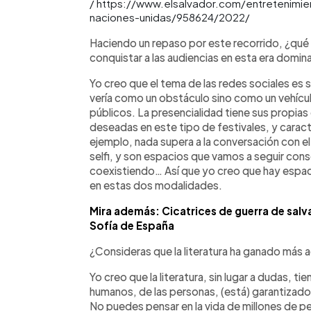
/ https://www.elsalvador.com/entretenimient
naciones-unidas/958624/2022/
Haciendo un repaso por este recorrido, ¿qué l
conquistar a las audiencias en esta era domin
Yo creo que el tema de las redes sociales es 
vería como un obstáculo sino como un vehícul
públicos. La presencialidad tiene sus propias 
deseadas en este tipo de festivales, y caract
ejemplo, nada supera a la conversación con el a
selfi, y son espacios que vamos a seguir con
coexistiendo… Así que yo creo que hay espac
en estas dos modalidades.
Mira además: Cicatrices de guerra de salv
Sofía de España
¿Consideras que la literatura ha ganado más
Yo creo que la literatura, sin lugar a dudas, tie
humanos, de las personas, (está) garantizado. 
No puedes pensar en la vida de millones de per