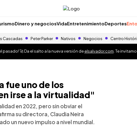
urismo
Dinero y negocios
Vida
Entretenimiento
Deportes
Ento
s Cascadas
Peter Parker
Nativos
Negocios
Centro Histór
 pasado! 🚀 Da el salto a la nueva versión de
elsalvador.com
. Te invitam
 fue uno de los
n irse a la virtualidad"
ialidad en 2022, pero sin obviar el
afirma su directora, Claudia Neira
do un nuevo impulso a nivel mundial.