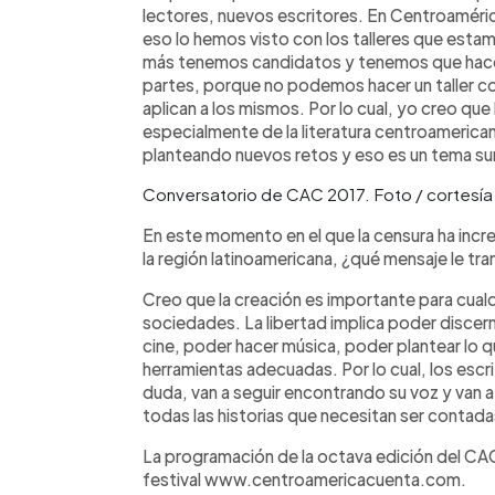
lectores, nuevos escritores. En Centroamér
eso lo hemos visto con los talleres que est
más tenemos candidatos y tenemos que hacer 
partes, porque no podemos hacer un taller co
aplican a los mismos. Por lo cual, yo creo que
especialmente de la literatura centroamerica
planteando nuevos retos y eso es un tema 
Conversatorio de CAC 2017. Foto / cortesí
En este momento en el que la censura ha incre
la región latinoamericana, ¿qué mensaje le tran
Creo que la creación es importante para cualqu
sociedades. La libertad implica poder discern
cine, poder hacer música, poder plantear lo 
herramientas adecuadas. Por lo cual, los escr
duda, van a seguir encontrando su voz y van a
todas las historias que necesitan ser contad
La programación de la octava edición del CAC 
festival www.centroamericacuenta.com.