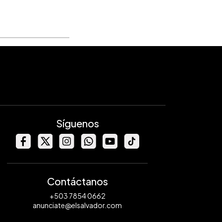
Síguenos
Contáctanos
+503 7854 0662
anunciate@elsalvador.com