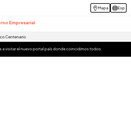
Mapa
Esp
rno Empresarial
ico Centenario
os a visitar el nuevo portal país donde coincidimos todos.