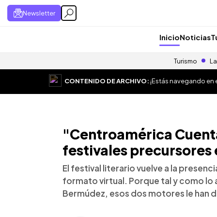
Newsletter
Inicio
Noticias
T
Turismo
La
CONTENIDO DE ARCHIVO:
¡Estás navegando en el
"Centroamérica Cuenta
festivales precursores e
El festival literario vuelve a la presenc
formato virtual. Porque tal y como lo 
Bermúdez, esos dos motores le han da