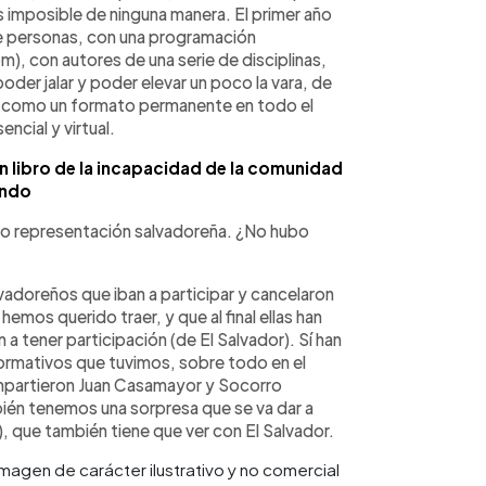
s imposible de ninguna manera. El primer año
e personas, con una programación
, con autores de una serie de disciplinas,
oder jalar y poder elevar un poco la vara, de
dó como un formato permanente en todo el
ncial y virtual.
n libro de la incapacidad de la comunidad
undo
veo representación salvadoreña. ¿No hubo
doreños que iban a participar y cancelaron
emos querido traer, y que al final ellas han
n a tener participación (de El Salvador). Sí han
formativos que tuvimos, sobre todo en el
impartieron Juan Casamayor y Socorro
ién tenemos una sorpresa que se va dar a
), que también tiene que ver con El Salvador.
 Imagen de carácter ilustrativo y no comercial