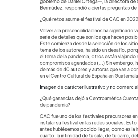
gobierno de Daniel Ortega—, la directora de
Bermúdez, respondió a ciertas preguntas de E
¿Qué retos asume el festival de CAC en 202
Volver a la presencialidad nos ha significado 
serie de detalles que son los que hacen posib
Este comienza desde la selección de los sitios
tema de los autores, ha sido un desafío, porq
el tema de la pandemia, otros están viajando
compromisos agendados (...) Sin embargo, 
de más de 40 autores y autoras que van a co
en el Centro Cultural de España en Guatemala
Imagen de carácter ilustrativo y no comerc
¿Qué ganancias dejó a Centroamérica Cuenta, 
de pandemia?
CAC fue uno de los festivales precursores en ir
instalar su festival en las redes sociales. Est
antes hubiésemos podido llegar, como es la int
cuarto, la intimidad de tu sala, de tu carro,