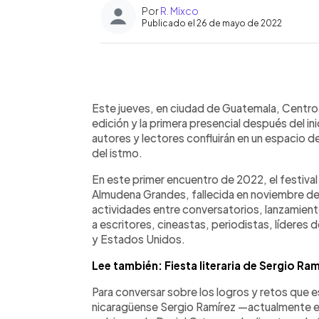
Por
R. Mixco
Publicado el 26 de mayo de 2022
0:00
Facebook
Twitter
►
Escuchar artículo
Este jueves, en ciudad de Guatemala, Centro
edición y la primera presencial después del in
autores y lectores confluirán en un espacio de
del istmo.
En este primer encuentro de 2022, el festival
Almudena Grandes, fallecida en noviembre de
actividades entre conversatorios, lanzamiento
a escritores, cineastas, periodistas, líderes 
y Estados Unidos.
Lee también: Fiesta literaria de Sergio Ra
Para conversar sobre los logros y retos que es
nicaragüense Sergio Ramírez —actualmente ex