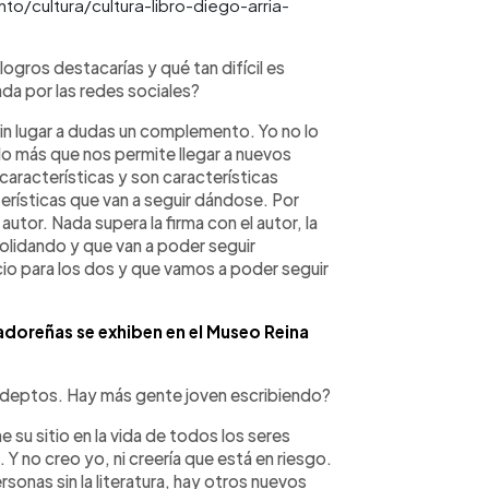
o/cultura/cultura-libro-diego-arria-
ogros destacarías y qué tan difícil es
ada por las redes sociales?
sin lugar a dudas un complemento. Yo no lo
o más que nos permite llegar a nuevos
características y son características
erísticas que van a seguir dándose. Por
utor. Nada supera la firma con el autor, la
solidando y que van a poder seguir
io para los dos y que vamos a poder seguir
adoreñas se exhiben en el Museo Reina
 adeptos. Hay más gente joven escribiendo?
ne su sitio en la vida de todos los seres
Y no creo yo, ni creería que está en riesgo.
sonas sin la literatura, hay otros nuevos