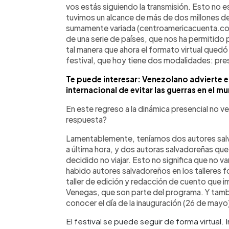
vos estás siguiendo la transmisión. Esto no e
tuvimos un alcance de más de dos millones d
sumamente variada (centroamericacuenta.com)
de una serie de países, que nos ha permitido p
tal manera que ahora el formato virtual que
festival, que hoy tiene dos modalidades: prese
Te puede interesar: Venezolano advierte e
internacional de evitar las guerras en el m
En este regreso a la dinámica presencial no 
respuesta?
Lamentablemente, teníamos dos autores salva
a última hora, y dos autoras salvadoreñas que h
decidido no viajar. Esto no significa que no va
habido autores salvadoreños en los talleres 
taller de edición y redacción de cuento que 
Venegas, que son parte del programa. Y tamb
conocer el día de la inauguración (26 de mayo
El festival se puede seguir de forma virtual.