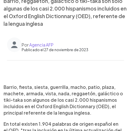
Barrio, reggaetón, galáctico o tiki-taka son solo
algunas de los casi 2.000 hispanismos incluidos en
el Oxford English Dictionnary (OED), referente de
la lengua inglesa
Por
Agencia AFP
Publicado el 27 de noviembre de 2023
0:00
►
Escuchar artículo
Barrio, fiesta, siesta, guerrilla, macho, patio, plaza,
machete, armada, vista, nada, reggaetón, galáctico o
tiki-taka son algunos de los casi 2.000 hispanismos
incluidos en el Oxford English Dictionnary (OED), el
principal referente de la lengua inglesa.
En total existen 1.904 palabras de origen español en
el OED, "tras la inclusión en la última actualización del