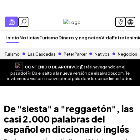
Inicio
Noticias
Turismo
Dinero y negocios
Vida
Entretenim
Turismo
Las Cascadas
Peter Parker
Nativos
Negocios
CONTENIDO DE ARCHIVO:
¡Estás navegando en el
pasado! 🚀 Da el salto a la nueva versión de
elsalvador.com
. Te
invitamos a visitar el nuevo portal país donde coincidimos todos.
De "siesta" a "reggaetón", las
casi 2.000 palabras del
español en diccionario inglés