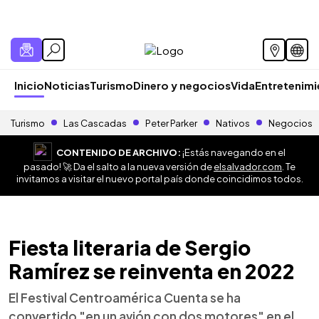
Inicio
Noticias
Turismo
Dinero y negocios
Vida
Entretenim
Turismo
Las Cascadas
Peter Parker
Nativos
Negocios
CONTENIDO DE ARCHIVO:
¡Estás navegando en el
pasado! 🚀 Da el salto a la nueva versión de
elsalvador.com
. Te
invitamos a visitar el nuevo portal país donde coincidimos todos.
Fiesta literaria de Sergio
Ramírez se reinventa en 2022
El Festival Centroamérica Cuenta se ha
convertido "en un avión con dos motores" en el