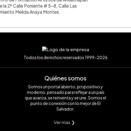
 la 2ª Calle Poniente # 5-8, Calle Las
amiento Melida Anaya Montes
Todos los derechos reservados 1999-2026
Quiénes somos
Somos un portal abierto, propositivo y
moderno, pensado para reflejar a un país
que avanza, se reinventa y se une. Somos el
punto de conexión con lo mejor de El
Salvador.
Ver mas ❯