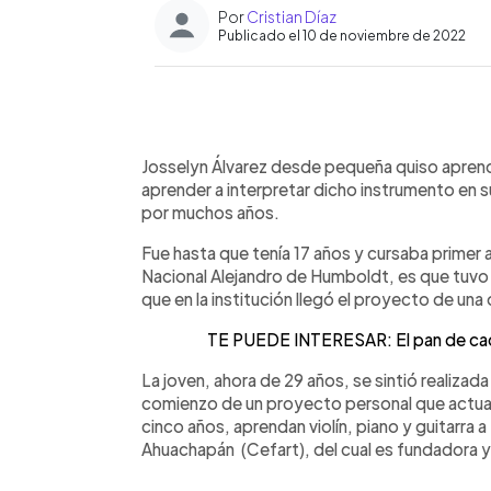
Por
Cristian Díaz
Publicado el 10 de noviembre de 2022
0:00
Facebook
Twitter
►
Escuchar artículo
Josselyn Álvarez desde pequeña quiso aprender 
aprender a interpretar dicho instrumento en 
por muchos años.
Fue hasta que tenía 17 años y cursaba primer a
Nacional Alejandro de Humboldt, es que tuvo 
que en la institución llegó el proyecto de una
TE PUEDE INTERESAR: El pan de cada 
La joven, ahora de 29 años, se sintió realizad
comienzo de un proyecto personal que actualm
cinco años, aprendan violín, piano y guitarra 
Ahuachapán (Cefart), del cual es fundadora y