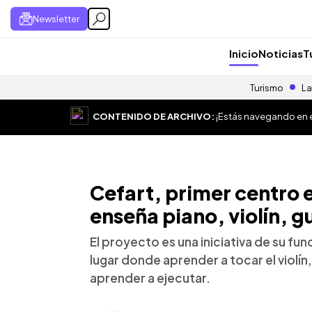
Newsletter
Inicio
Noticias
T
Turismo
La
CONTENIDO DE ARCHIVO:
¡Estás navegando en el
Cefart, primer centro
enseña piano, violín, gu
El proyecto es una iniciativa de su f
lugar donde aprender a tocar el violí
aprender a ejecutar.