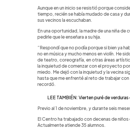
Aunque en un inicio se resistió porque consi
tiempo, recién se había mudado de casa y dura
sus vecinos la escuchaban.
En una oportunidad, la madre de una niña de cu
pedirle que le enseñara a su hija.
“Respondí que no podía porque si bien ya hab
no en música y mucho menos en violín. He sido
de teatro, coreografía, en otras áreas artísti
la inquietud de comenzar con el proyecto porq
miedo. Me dejó con la inquietud y la vecina 
hasta que me enfrenté al reto de trabajar con 
recordó.
LEE TAMBIÉN: Vierten puré de verduras
Previo al 1 de noviembre, y durante seis meses
El Centro ha trabajado con decenas de niños
Actualmente atiende 35 alumnos.