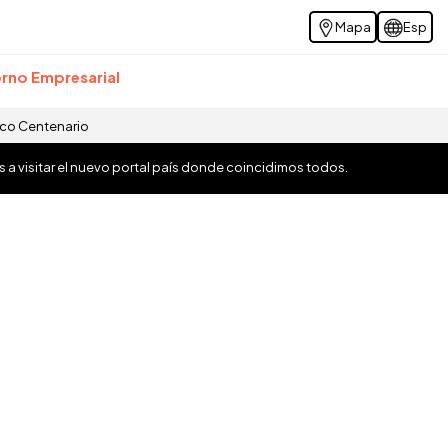
Mapa
Esp
rno Empresarial
ico Centenario
os a visitar el nuevo portal país donde coincidimos todos.