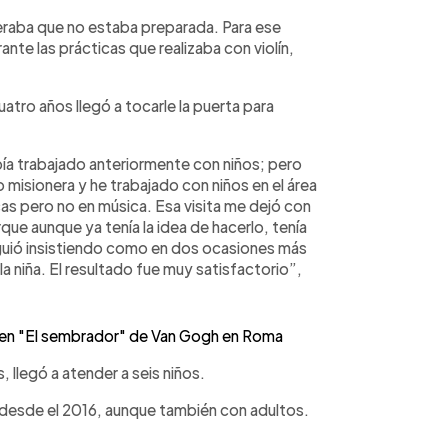
deraba que no estaba preparada. Para ese
nte las prácticas que realizaba con violín,
atro años llegó a tocarle la puerta para
ía trabajado anteriormente con niños; pero
 misionera y he trabajado con niños en el área
cas pero no en música. Esa visita me dejó con
ue aunque ya tenía la idea de hacerlo, tenía
siguió insistiendo como en dos ocasiones más
la niña. El resultado fue muy satisfactorio”,
 en "El sembrador" de Van Gogh en Roma
, llegó a atender a seis niños.
 desde el 2016, aunque también con adultos.