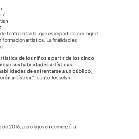
o:
 /
tian
z
 teatro infantil, que es impartido por Ingrid
formación artística. La finalidad es
ro.
ística de los niños a partir de los cinco
nciar sus habilidades artísticas,
habilidades de enfrentarse a un público,
ción artística”
, contó Josselyn.
e de 2016; pero la joven comenzó la