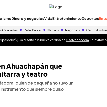
urismo
Dinero y negocios
Vida
Entretenimiento
Deportes
Ento
s Cascadas
Peter Parker
Nativos
Negocios
Centro Histór
 pasado! 🚀 Da el salto a la nueva versión de
elsalvador.com
. Te invitam
 en Ahuachapán que
itarra y teatro
undadora, quien de pequeña no tuvo un
n, instrumento que siempre quiso