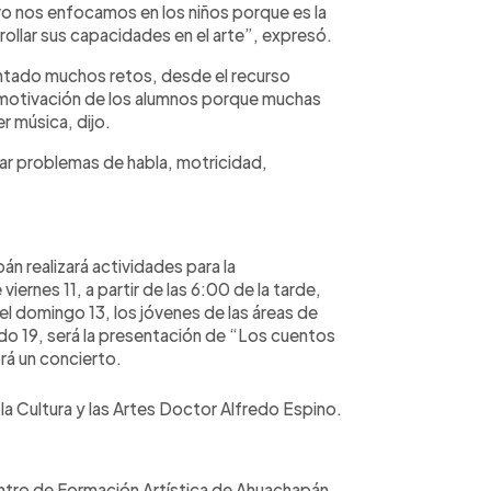
ro nos enfocamos en los niños porque es la
llar sus capacidades en el arte”, expresó.
entado muchos retos, desde el recurso
a motivación de los alumnos porque muchas
r música, dijo.
r problemas de habla, motricidad,
n realizará actividades para la
ernes 11, a partir de las 6:00 de la tarde,
 el domingo 13, los jóvenes de las áreas de
ado 19, será la presentación de “Los cuentos
rá un concierto.
la Cultura y las Artes Doctor Alfredo Espino.
ntro de Formación Artística de Ahuachapán