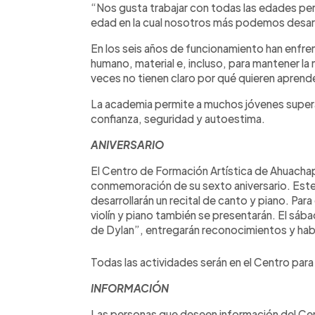
“Nos gusta trabajar con todas las edades pe
edad en la cual nosotros más podemos desarro
En los seis años de funcionamiento han enfr
humano, material e, incluso, para mantener l
veces no tienen claro por qué quieren aprende
La academia permite a muchos jóvenes supera
confianza, seguridad y autoestima.
ANIVERSARIO
El Centro de Formación Artística de Ahuachapá
conmemoración de su sexto aniversario. Este vi
desarrollarán un recital de canto y piano. Para
violín y piano también se presentarán. El sáb
de Dylan”, entregarán reconocimientos y hab
Todas las actividades serán en el Centro para 
INFORMACIÓN
Las personas que deseen información del Ce