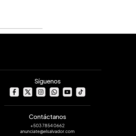
Síguenos
Contáctanos
+503 7854 0662
anunciate@elsalvador.com