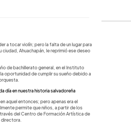
WhatsApp
Copiar link
a tocar violín; pero la falta de un lugar para
su ciudad, Ahuachapán, le reprimió ese deseo
ño de bachillerato general, en el Instituto
la oportunidad de cumplir su sueño debido a
 orquesta.
día en nuestra historia salvadoreña
a en aquel entonces; pero apenas era el
ente permite que niños, a partir de los
a través del Centro de Formación Artística de
 directora.