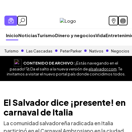
Inicio
Noticias
Turismo
Dinero y negocios
Vida
Entretenim
Turismo
Las Cascadas
Peter Parker
Nativos
Negocios
CONTENIDO DE ARCHIVO:
¡Estás navegando en el
pasado! 🚀 Da el salto a la nueva versión de
elsalvador.com
. Te
invitamos a visitar el nuevo portal país donde coincidimos todos.
El Salvador dice ¡presente! en
carnaval de Italia
La comunidad salvadoreña radicada en Italia
participó en el Carnaval Ambrosiano en la ciudad