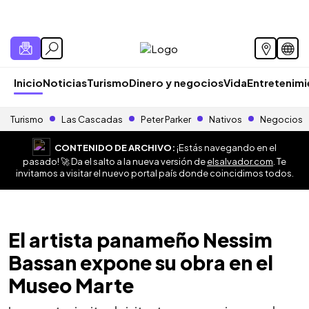
Inicio
Noticias
Turismo
Dinero y negocios
Vida
Entretenim
Turismo
Las Cascadas
Peter Parker
Nativos
Negocios
CONTENIDO DE ARCHIVO:
¡Estás navegando en el
pasado! 🚀 Da el salto a la nueva versión de
elsalvador.com
. Te
invitamos a visitar el nuevo portal país donde coincidimos todos.
El artista panameño Nessim
Bassan expone su obra en el
Museo Marte