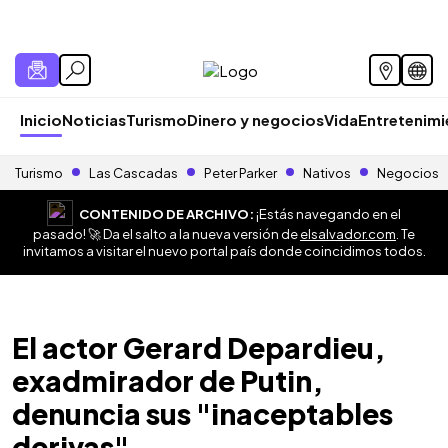
Inicio
Noticias
Turismo
Dinero y negocios
Vida
Entretenim
Turismo
Las Cascadas
Peter Parker
Nativos
Negocios
CONTENIDO DE ARCHIVO:
¡Estás navegando en el
pasado! 🚀 Da el salto a la nueva versión de
elsalvador.com
. Te
invitamos a visitar el nuevo portal país donde coincidimos todos.
El actor Gerard Depardieu,
exadmirador de Putin,
denuncia sus "inaceptables
derivas"