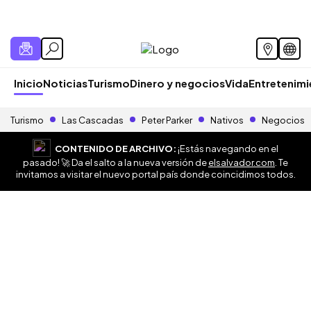
Inicio
Noticias
Turismo
Dinero y negocios
Vida
Entretenim
Turismo
Las Cascadas
Peter Parker
Nativos
Negocios
CONTENIDO DE ARCHIVO:
¡Estás navegando en el
pasado! 🚀 Da el salto a la nueva versión de
elsalvador.com
. Te
invitamos a visitar el nuevo portal país donde coincidimos todos.