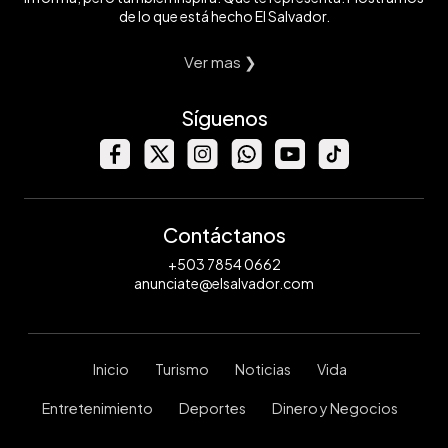
de lo que está hecho El Salvador.
Ver mas ❯
Síguenos
Contáctanos
+503 7854 0662
anunciate@elsalvador.com
Inicio
Turismo
Noticias
Vida
Entretenimiento
Deportes
Dinero y Negocios