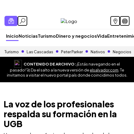
Inicio
Noticias
Turismo
Dinero y negocios
Vida
Entretenim
Turismo
Las Cascadas
Peter Parker
Nativos
Negocios
CONTENIDO DE ARCHIVO:
¡Estás navegando en el
pasado! 🚀 Da el salto a la nueva versión de
elsalvador.com
. Te
invitamos a visitar el nuevo portal país donde coincidimos todos.
La voz de los profesionales
respalda su formación en la
UGB