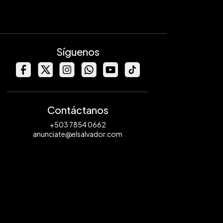
Síguenos
Contáctanos
+503 7854 0662
anunciate@elsalvador.com