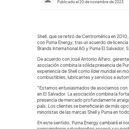
Publicado el 20 de noviembre de 2023
0:00
Facebook
Twitter
►
Escuchar artículo
Shell, que se retiró de Centromérica en 2010, r
con Puma Energy, tras un acuerdo de licencia 
Brands International AG y Puma El Salvador, S
De acuerdo con José Antonio Alfaro, gerente 
asociación combina la sólida presencia de Pum
experiencia de Shell como líder mundial en mo
combustibles, lubricantes y servicios a auto
"Estamos entusiasmados de asociarnos con Sh
en El Salvador. La asociación combina la forta
presencia de mercado profundamente arraigad
país. Los clientes se beneficiarán de más opc
minoristas de las marcas Shell y Puma en todo 
En este sentido, Puma Energy cambiará el nomb
consumidores salvadoreños acceso a su porta