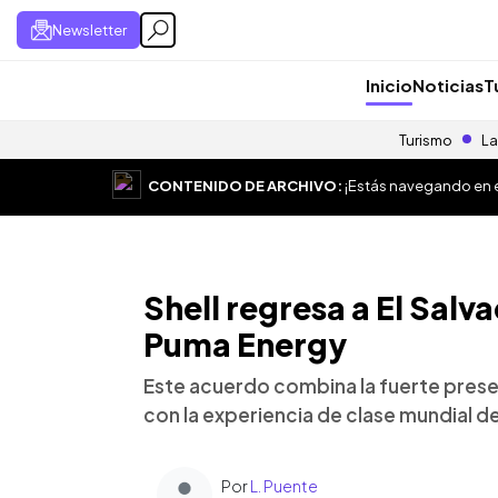
Newsletter
Inicio
Noticias
T
Turismo
La
CONTENIDO DE ARCHIVO:
¡Estás navegando en el
Shell regresa a El Salv
Puma Energy
Este acuerdo combina la fuerte prese
con la experiencia de clase mundial de
Por
L. Puente