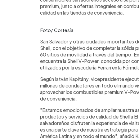
premium, junto a ofertas integrales en comb
calidad en las tiendas de conveniencia.
Foto/ Cortesía
San Salvador y otras ciudades importantes del
Shell, con el objetivo de completar la sólida p
60 sitios de movilidad a través del tiempo. En
encuentra la Shell V-Power, conocida por c
utilizados por la escudería Ferrari en la Fórmu
Según István Kapitány, vicepresidente ejecuti
millones de conductores en todo el mundo visi
aprovechar los combustibles premium V-Powe
de conveniencia.
"Estamos emocionados de ampliar nuestra aso
productos y servicios de calidad de Shell a 
salvadoreños disfruten la experiencia de visit
es una parte clave de nuestra estrategia para 
América Latina y en todo el mundo", añadió K