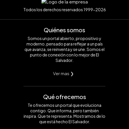
Todos los derechos reservados 1999-2026
Quiénes somos
Somos un portal abierto, propositivo y
moderno, pensado para reflejar a un país
que avanza, se reinventa y se une. Somos el
punto de conexión con lo mejor de El
Salvador.
Ver mas ❯
Qué ofrecemos
Te ofrecemos un portal que evoluciona
contigo. Que informa, pero también
inspira. Que te representa. Mostramos de lo
que está hecho El Salvador.