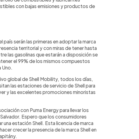
ustibles con bajas emisiones y productos de
 país serán las primeras en adoptar la marca
resencia territorial y con miras de tener hasta
tre las gasolinas que estarán a disposición se
ontener el 99% de los mismos compuestos
la Uno.
vo global de Shell Mobility, todos los días,
tan las estaciones de servicio de Shell para
r y las excelentes promociones minoristas
ciación con Puma Energy para llevar los
El Salvador. Espero que los consumidores
ar una estación Shell. Esta licencia de marca
hacer crecer la presencia de la marca Shell en
apitány.