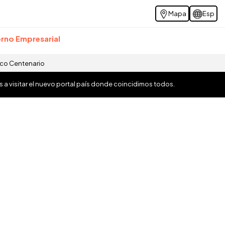
Mapa
Esp
rno Empresarial
ico Centenario
os a visitar el nuevo portal país donde coincidimos todos.