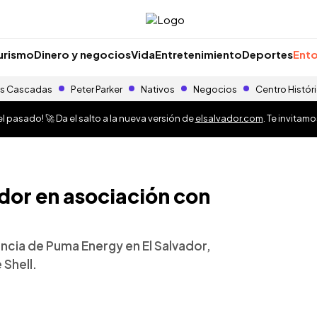
urismo
Dinero y negocios
Vida
Entretenimiento
Deportes
Ento
s Cascadas
Peter Parker
Nativos
Negocios
Centro Histór
 pasado! 🚀 Da el salto a la nueva versión de
elsalvador.com
. Te invitam
ador en asociación con
ncia de Puma Energy en El Salvador,
 Shell.