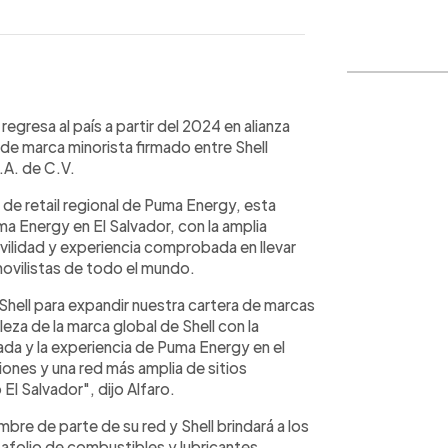
WhatsApp
Copiar link
egresa al país a partir del 2024 en alianza
de marca minorista firmado entre Shell
.A. de C.V.
de retail regional de Puma Energy, esta
a Energy en El Salvador, con la amplia
vilidad y experiencia comprobada en llevar
movilistas de todo el mundo.
ell para expandir nuestra cartera de marcas
leza de la marca global de Shell con la
a y la experiencia de Puma Energy en el
iones y una red más amplia de sitios
El Salvador", dijo Alfaro.
re de parte de su red y Shell brindará a los
folio de combustibles y lubricantes