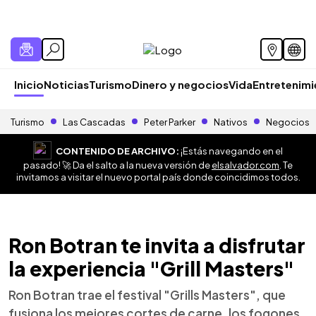
Inicio
Noticias
Turismo
Dinero y negocios
Vida
Entretenim
Turismo
Las Cascadas
Peter Parker
Nativos
Negocios
CONTENIDO DE ARCHIVO:
¡Estás navegando en el
pasado! 🚀 Da el salto a la nueva versión de
elsalvador.com
. Te
invitamos a visitar el nuevo portal país donde coincidimos todos.
Ron Botran te invita a disfrutar
la experiencia "Grill Masters"
Ron Botran trae el festival "Grills Masters", que
fusiona los mejores cortes de carne, los fogones