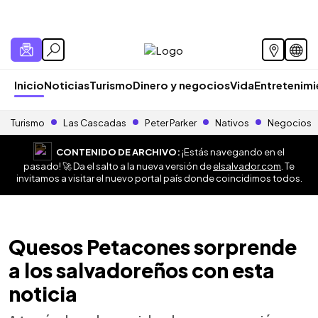
Inicio
Noticias
Turismo
Dinero y negocios
Vida
Entretenim
Turismo
Las Cascadas
Peter Parker
Nativos
Negocios
CONTENIDO DE ARCHIVO:
¡Estás navegando en el
pasado! 🚀 Da el salto a la nueva versión de
elsalvador.com
. Te
invitamos a visitar el nuevo portal país donde coincidimos todos.
Quesos Petacones sorprende
a los salvadoreños con esta
noticia